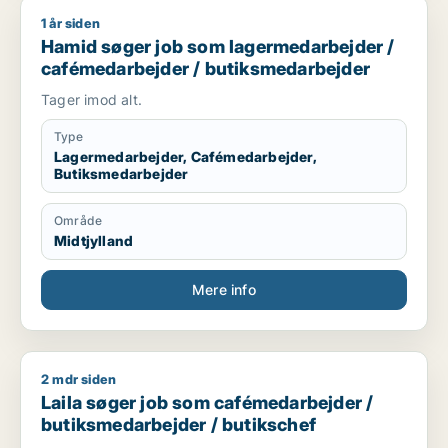
1 år siden
Hamid søger job som lagermedarbejder / cafémedarbejder /
Hamid søger job som lagermedarbejder /
cafémedarbejder / butiksmedarbejder
Tager imod alt.
Type
Lagermedarbejder, Cafémedarbejder,
Butiksmedarbejder
Område
Midtjylland
Mere info
2 mdr siden
Laila søger job som cafémedarbejder / butiksmedarbejder / 
Laila søger job som cafémedarbejder /
butiksmedarbejder / butikschef