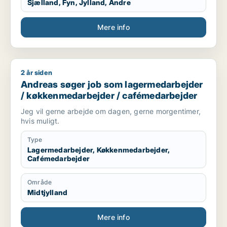
Sjælland, Fyn, Jylland, Andre
Mere info
2 år siden
Andreas søger job som lagermedarbejder / køkkenmedarbej
Andreas søger job som lagermedarbejder
/ køkkenmedarbejder / cafémedarbejder
Jeg vil gerne arbejde om dagen, gerne morgentimer,
hvis muligt.
Type
Lagermedarbejder, Køkkenmedarbejder,
Cafémedarbejder
Område
Midtjylland
Mere info