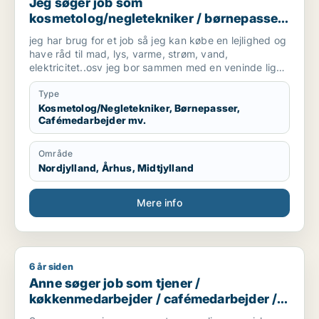
Jeg søger job som
kosmetolog/negletekniker / børnepasser
/ cafémedarbejder / blomsterhandler /
jeg har brug for et job så jeg kan købe en lejlighed og
fritids medarbejder
have råd til mad, lys, varme, strøm, vand,
elektricitet..osv jeg bor sammen med en veninde lige
nu men hun skal bo med sin kæreste.
Type
Kosmetolog/Negletekniker, Børnepasser,
Cafémedarbejder mv.
Område
Nordjylland, Århus, Midtjylland
Mere info
6 år siden
Anne søger job som tjener / køkkenmedarbejder / cafémedar
Anne søger job som tjener /
køkkenmedarbejder / cafémedarbejder /
butiksmedarbejder / blomsterhandler