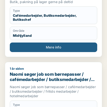
Butik, pakning på lager gerne på deltid
Type
Cafémedarbejder, Butiksmedarbejder,
Butikschef
Område
Midtjylland
Mere info
1 år siden
Naomi søger job som børnepasser / cafémedarbejder / butik
Naomi søger job som børnepasser /
cafémedarbejder / butiksmedarbejder /
fritids medarbejder / hotelmedarbejder
Naomi søger job som børnepasser / cafémedarbejder
/ butiksmedarbejder / fritids medarbejder /
hotelmedarbejder
Type