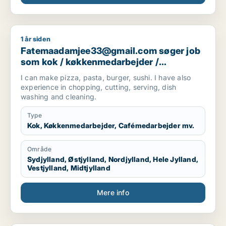
1 år siden
Fatemaadamjee33@gmail.com søger job som kok / køkkenme
Fatemaadamjee33@gmail.com søger job
som kok / køkkenmedarbejder /
cafémedarbejder / hotelmedarbejder
I can make pizza, pasta, burger, sushi. I have also
experience in chopping, cutting, serving, dish
washing and cleaning.
Type
Kok, Køkkenmedarbejder, Cafémedarbejder mv.
Område
Sydjylland, Østjylland, Nordjylland, Hele Jylland,
Vestjylland, Midtjylland
Mere info