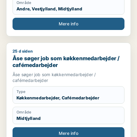
Område
Andre, Vestjylland, Midtjylland
Mere info
25 d siden
Åse søger job som køkkenmedarbejder / cafémedarbejder
Åse søger job som køkkenmedarbejder /
cafémedarbejder
Åse søger job som køkkenmedarbejder /
cafémedarbejder
Type
Køkkenmedarbejder, Cafémedarbejder
Område
Midtjylland
Mere info