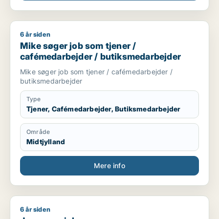
6 år siden
Mike søger job som tjener / cafémedarbejder / butiksmedar
Mike søger job som tjener /
cafémedarbejder / butiksmedarbejder
Mike søger job som tjener / cafémedarbejder /
butiksmedarbejder
Type
Tjener, Cafémedarbejder, Butiksmedarbejder
Område
Midtjylland
Mere info
6 år siden
Jeg søger job som kosmetolog/negletekniker / børnepasser /