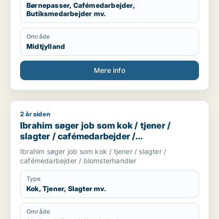
Børnepasser, Cafémedarbejder,
Butiksmedarbejder mv.
Område
Midtjylland
Mere info
2 år siden
Ibrahim søger job som kok / tjener / slagter / cafémedarbejd
Ibrahim søger job som kok / tjener /
slagter / cafémedarbejder /
blomsterhandler
Ibrahim søger job som kok / tjener / slagter /
cafémedarbejder / blomsterhandler
Type
Kok, Tjener, Slagter mv.
Område