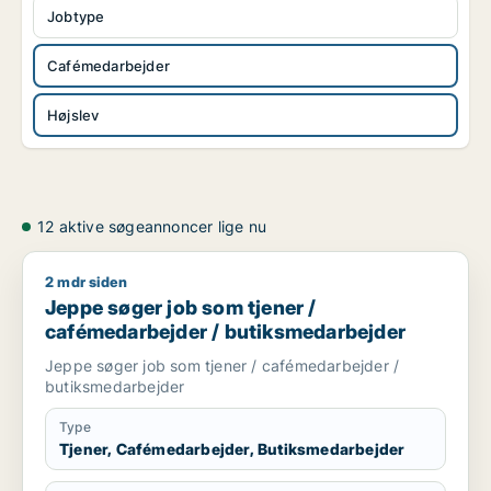
Jobtype
Cafémedarbejder
Højslev
12 aktive søgeannoncer lige nu
2 mdr siden
Jeppe søger job som tjener / cafémedarbejder / butiksmeda
Jeppe søger job som tjener /
cafémedarbejder / butiksmedarbejder
Jeppe søger job som tjener / cafémedarbejder /
butiksmedarbejder
Type
Tjener, Cafémedarbejder, Butiksmedarbejder