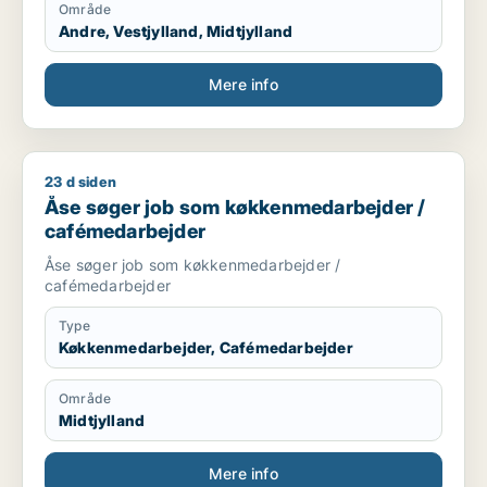
Område
Andre, Vestjylland, Midtjylland
Mere info
23 d siden
Åse søger job som køkkenmedarbejder / cafémedarbejder
Åse søger job som køkkenmedarbejder /
cafémedarbejder
Åse søger job som køkkenmedarbejder /
cafémedarbejder
Type
Køkkenmedarbejder, Cafémedarbejder
Område
Midtjylland
Mere info