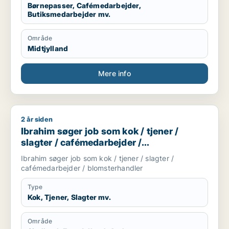
Børnepasser, Cafémedarbejder,
Butiksmedarbejder mv.
Område
Midtjylland
Mere info
2 år siden
Ibrahim søger job som kok / tjener / slagter / cafémedarbejd
Ibrahim søger job som kok / tjener /
slagter / cafémedarbejder /
blomsterhandler
Ibrahim søger job som kok / tjener / slagter /
cafémedarbejder / blomsterhandler
Type
Kok, Tjener, Slagter mv.
Område