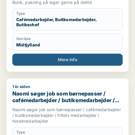
Butik, pakning på lager gerne på deltid
Type
Cafémedarbejder, Butiksmedarbejder,
Butikschef
Område
Midtjylland
Mere info
1 år siden
Naomi søger job som børnepasser / cafémedarbejder / butik
Naomi søger job som børnepasser /
cafémedarbejder / butiksmedarbejder /
fritids medarbejder / hotelmedarbejder
Naomi søger job som børnepasser / cafémedarbejder
/ butiksmedarbejder / fritids medarbejder /
hotelmedarbejder
Type