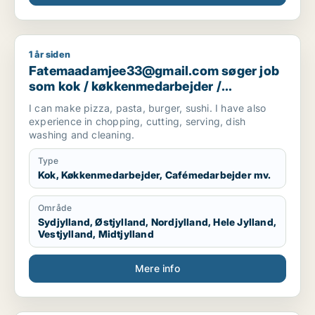
1 år siden
Fatemaadamjee33@gmail.com søger job som kok / køkkenme
Fatemaadamjee33@gmail.com søger job
som kok / køkkenmedarbejder /
cafémedarbejder / hotelmedarbejder
I can make pizza, pasta, burger, sushi. I have also
experience in chopping, cutting, serving, dish
washing and cleaning.
Type
Kok, Køkkenmedarbejder, Cafémedarbejder mv.
Område
Sydjylland, Østjylland, Nordjylland, Hele Jylland,
Vestjylland, Midtjylland
Mere info