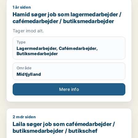
1 år siden
Hamid søger job som lagermedarbejder / cafémedarbejder /
Hamid søger job som lagermedarbejder /
cafémedarbejder / butiksmedarbejder
Tager imod alt.
Type
Lagermedarbejder, Cafémedarbejder,
Butiksmedarbejder
Område
Midtjylland
Mere info
2 mdr siden
Laila søger job som cafémedarbejder / butiksmedarbejder / 
Laila søger job som cafémedarbejder /
butiksmedarbejder / butikschef