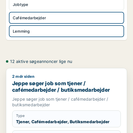
Jobtype
Cafémedarbejder
Lemming
12 aktive søgeannoncer lige nu
2 mdr siden
Jeppe søger job som tjener / cafémedarbejder / butiksmeda
Jeppe søger job som tjener /
cafémedarbejder / butiksmedarbejder
Jeppe søger job som tjener / cafémedarbejder /
butiksmedarbejder
Type
Tjener, Cafémedarbejder, Butiksmedarbejder