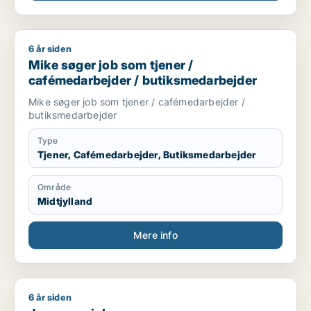
6 år siden
Mike søger job som tjener / cafémedarbejder / butiksmedar
Mike søger job som tjener /
cafémedarbejder / butiksmedarbejder
Mike søger job som tjener / cafémedarbejder /
butiksmedarbejder
Type
Tjener, Cafémedarbejder, Butiksmedarbejder
Område
Midtjylland
Mere info
6 år siden
Jeg søger job som kosmetolog/negletekniker / børnepasser /