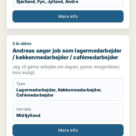
Sjælland, Fyn, Jylland, Andre
Mere info
2 år siden
Andreas søger job som lagermedarbejder / køkkenmedarbej
Andreas søger job som lagermedarbejder
/ køkkenmedarbejder / cafémedarbejder
Jeg vil gerne arbejde om dagen, gerne morgentimer,
hvis muligt.
Type
Lagermedarbejder, Køkkenmedarbejder,
Cafémedarbejder
Område
Midtjylland
Mere info