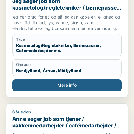
Jeg søger job som
kosmetolog/negletekniker / børnepasser
/ cafémedarbejder / blomsterhandler /
jeg har brug for et job så jeg kan købe en lejlighed og
fritids medarbejder
have råd til mad, lys, varme, strøm, vand,
elektricitet..osv jeg bor sammen med en veninde lige
nu men hun skal bo med sin kæreste.
Type
Kosmetolog/Negletekniker, Børnepasser,
Cafémedarbejder mv.
Område
Nordjylland, Århus, Midtjylland
Mere info
6 år siden
Anne søger job som tjener / køkkenmedarbejder / cafémedar
Anne søger job som tjener /
køkkenmedarbejder / cafémedarbejder /
butiksmedarbejder / blomsterhandler