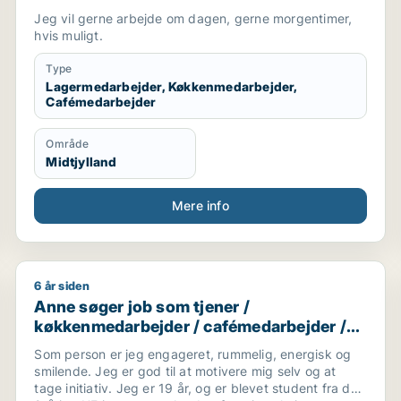
Jeg vil gerne arbejde om dagen, gerne morgentimer,
hvis muligt.
Type
Lagermedarbejder, Køkkenmedarbejder,
Cafémedarbejder
Område
Midtjylland
Mere info
6 år siden
nepasser / cafémedarbejder / blomsterhandler / fritids m
Anne søger job som tjener / køkkenmedarbejder / c
Anne søger job som tjener /
køkkenmedarbejder / cafémedarbejder /
butiksmedarbejder / blomsterhandler
Som person er jeg engageret, rummelig, energisk og
smilende. Jeg er god til at motivere mig selv og at
tage initiativ. Jeg er 19 år, og er blevet student fra den