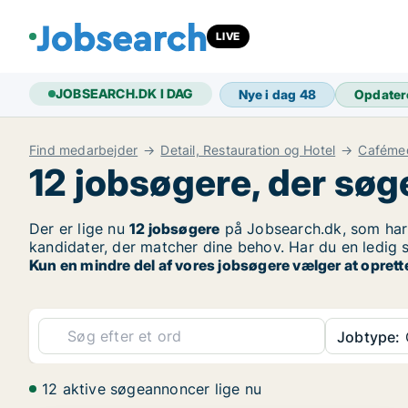
LIVE
JOBSEARCH.DK I DAG
Nye i dag
48
Opdater
Find medarbejder
Detail, Restauration og Hotel
Caféme
12 jobsøgere, der søg
Der er lige nu
12 jobsøgere
på Jobsearch.dk, som har 
kandidater, der matcher dine behov. Har du en ledig s
Kun en mindre del af vores jobsøgere vælger at oprett
Jobtype:
12 aktive søgeannoncer lige nu