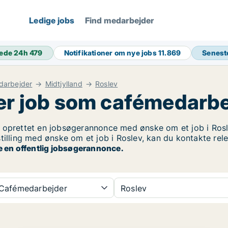
Ledige jobs
Find medarbejder
ede 24h
479
Notifikationer om nye jobs
11.869
Senest
darbejder
Midtjylland
Roslev
er job som cafémedarbe
oprettet en jobsøgerannonce med ønske om et job i Rosle
tilling med ønske om et job i Roslev, kan du kontakte rel
e en offentlig jobsøgerannonce.
Cafémedarbejder
Roslev