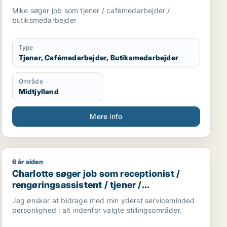
Mike søger job som tjener / cafémedarbejder /
butiksmedarbejder
Type
Tjener, Cafémedarbejder, Butiksmedarbejder
Område
Midtjylland
Mere info
6 år siden
edarbejder
afémedarbejder / butiksmedarbejder / blomsterhandler
Charlotte søger job som receptionist / rengøringsassi
Charlotte søger job som receptionist /
rengøringsassistent / tjener /
køkkenmedarbejder / cafémedarbejder
Jeg ønsker at bidrage med min yderst serviceminded
personlighed i alt indenfor valgte stillingsområder.