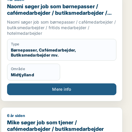
ejder / butikschef
Naomi søger job som børnepasser / cafémedarbejder /
Naomi søger job som børnepasser /
cafémedarbejder / butiksmedarbejder /
fritids medarbejder / hotelmedarbejder
Naomi søger job som børnepasser / cafémedarbejder /
butiksmedarbejder / fritids medarbejder /
hotelmedarbejder
Type
Børnepasser, Cafémedarbejder,
Butiksmedarbejder mv.
Område
Midtjylland
Mere info
6 år siden
edarbejder / cafémedarbejder
Mike søger job som tjener / cafémedarbejder / butiks
Mike søger job som tjener /
cafémedarbejder / butiksmedarbejder