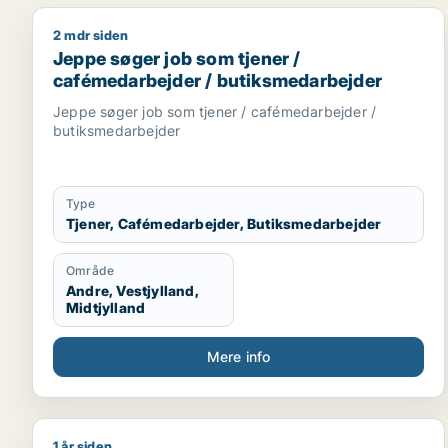
2 mdr siden
Jeppe søger job som tjener / cafémedarbejder / b
Jeppe søger job som tjener /
cafémedarbejder / butiksmedarbejder
Jeppe søger job som tjener / cafémedarbejder /
butiksmedarbejder
Type
Tjener, Cafémedarbejder, Butiksmedarbejder
Område
Andre, Vestjylland,
Midtjylland
Mere info
1 år siden