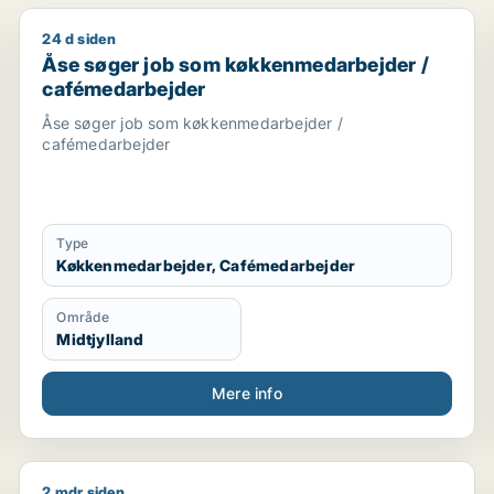
24 d siden
utiksmedarbejder
Åse søger job som køkkenmedarbejder / cafémedar
Åse søger job som køkkenmedarbejder /
cafémedarbejder
Åse søger job som køkkenmedarbejder /
cafémedarbejder
Type
Køkkenmedarbejder, Cafémedarbejder
Område
Midtjylland
Mere info
2 mdr siden