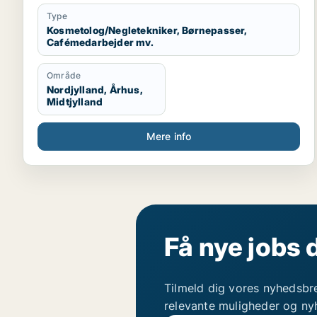
nu men hun skal bo med sin kæreste.
Type
Kosmetolog/Negletekniker, Børnepasser,
Cafémedarbejder mv.
Område
Nordjylland, Århus,
Midtjylland
Mere info
Få nye jobs 
Tilmeld dig vores nyhedsbr
relevante muligheder og ny