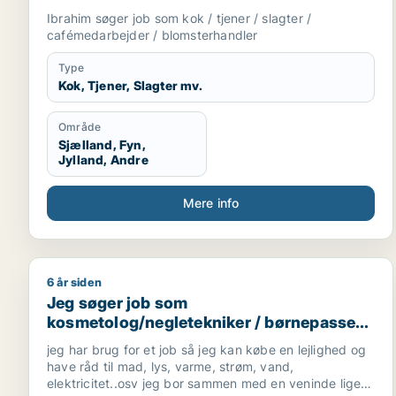
blomsterhandler
Ibrahim søger job som kok / tjener / slagter /
cafémedarbejder / blomsterhandler
Type
Kok, Tjener, Slagter mv.
Område
Sjælland, Fyn,
Jylland, Andre
Mere info
6 år siden
Jeg søger job som kosmetolog/negletekniker / bør
Jeg søger job som
kosmetolog/negletekniker / børnepasser /
cafémedarbejder / blomsterhandler /
jeg har brug for et job så jeg kan købe en lejlighed og
fritids medarbejder
have råd til mad, lys, varme, strøm, vand,
elektricitet..osv jeg bor sammen med en veninde lige