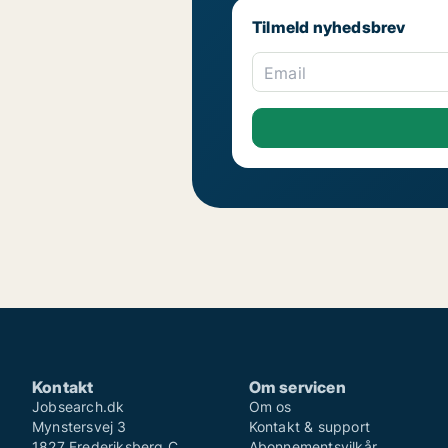
Tilmeld nyhedsbrev
Email
Kontakt
Om servicen
Jobsearch.dk
Om os
Mynstersvej 3
Kontakt & support
1827 Frederiksberg C
Abonnementsvilkår