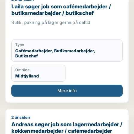
rbejder / butiksmedarbejder
Laila søger job som cafémedarbejder / butiksmedarb
Laila søger job som cafémedarbejder /
butiksmedarbejder / butikschef
Butik, pakning på lager gerne på deltid
Type
Cafémedarbejder, Butiksmedarbejder,
Butikschef
Område
Midtjylland
Mere info
2 år siden
émedarbejder / blomsterhandler
Andreas søger job som lagermedarbejder / køkkenm
Andreas søger job som lagermedarbejder /
køkkenmedarbejder / cafémedarbejder