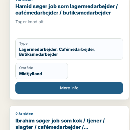
Hamid søger job som lagermedarbejder / cafémeda
Hamid søger job som lagermedarbejder /
cafémedarbejder / butiksmedarbejder
Tager imod alt.
Type
Lagermedarbejder, Cafémedarbejder,
Butiksmedarbejder
Område
Midtjylland
Mere info
2 år siden
Ibrahim søger job som kok / tjener / slagter / caf
Ibrahim søger job som kok / tjener /
slagter / cafémedarbejder /