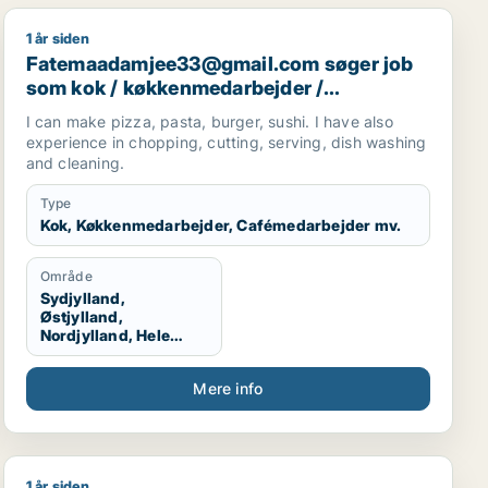
1 år siden
bejder
Fatemaadamjee33@gmail.com søger job som kok / køk
Fatemaadamjee33@gmail.com søger job
som kok / køkkenmedarbejder /
cafémedarbejder / hotelmedarbejder
I can make pizza, pasta, burger, sushi. I have also
experience in chopping, cutting, serving, dish washing
and cleaning.
Type
Kok, Køkkenmedarbejder, Cafémedarbejder mv.
Område
Sydjylland,
Østjylland,
Nordjylland, Hele
Jylland, Vestjylland,
Midtjylland
Mere info
1 år siden