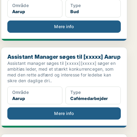
Område
Type
Aarup
Bud
Mere info
Assistant Manager søges til [xxxxx] Aarup
Assistant Manager søges til [xxxxx] Aarup
Assistant manager søges til [xxxxx][xxxxx] søger en
ambitiøs leder, med et stærkt konkurrencegen, som
med den rette adfærd og interesse for ledelse kan
sikre den daglige dri..
Område
Type
Aarup
Cafémedarbejder
Mere info