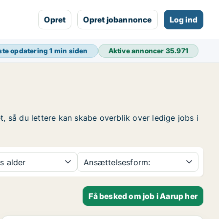
Opret
Opret jobannonce
Log ind
ste opdatering
1 min siden
Aktive annoncer
35.971
, så du lettere kan skabe overblik over ledige jobs i
s alder
Ansættelsesform:
Få besked om job i Aarup her