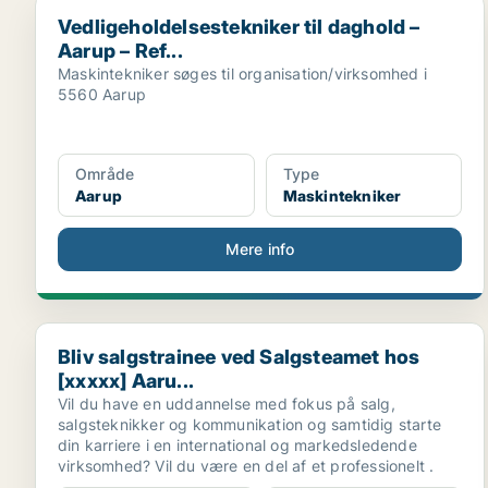
Vedligeholdelsestekniker til daghold – Aarup – Ref...
Vedligeholdelsestekniker til daghold –
Aarup – Ref...
Maskintekniker søges til organisation/virksomhed i
5560 Aarup
Område
Type
Aarup
Maskintekniker
Mere info
Bliv salgstrainee ved Salgsteamet hos [xxxxx] Aaru...
Bliv salgstrainee ved Salgsteamet hos
[xxxxx] Aaru...
Vil du have en uddannelse med fokus på salg,
salgsteknikker og kommunikation og samtidig starte
din karriere i en international og markedsledende
virksomhed? Vil du være en del af et professionelt .