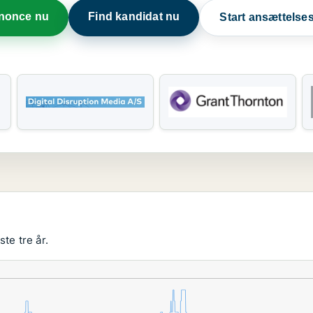
nnonce nu
Find kandidat nu
Start ansættels
te tre år.