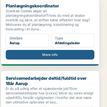
Planlægningskoordinator
Planlægningskoordinator
Scankab Cables søger en
planlægningskoordinator!Trives du med at skabe
overblik og sikre, at driften kører effektivt hver dag?
Motiveres du af planlægning, koordinering og
forecasting i et dyna..
Område
Type
Aarup
Afdelingsleder
Mere info
Servicemedarbejder deltid/fuldtid over 18år Aarup
Servicemedarbejder deltid/fuldtid over
18år Aarup
Er du på udkig efter et spændende job?Som
servicemedarbejder hos [xxxxx] bliver du vores ansigt
udadtil!Du forstår vigtigheden i hvorfor det skal være
den ultimative oplevelse at bes..