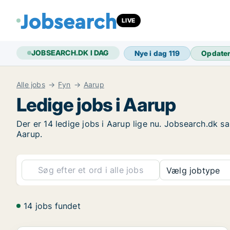
LIVE
JOBSEARCH.DK I DAG
Nye i dag
119
Opdate
Alle jobs
Fyn
Aarup
Ledige jobs i Aarup
Der er 14 ledige jobs i Aarup lige nu. Jobsearch.dk sa
Aarup.
Vælg jobtype
14 jobs fundet