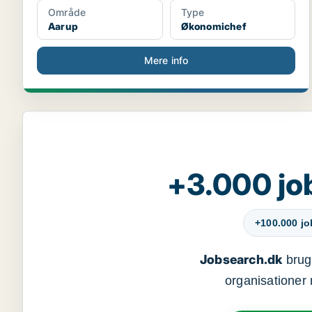
Område
Type
Aarup
Økonomichef
Mere info
+3.000 jo
+100.000 j
Jobsearch.dk
bruge
organisationer 