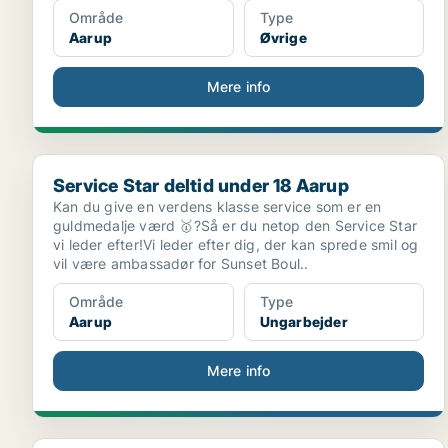
Område
Type
Aarup
Øvrige
Mere info
Service Star deltid under 18 Aarup
Service Star deltid under 18 Aarup
Kan du give en verdens klasse service som er en
guldmedalje værd 🥇?Så er du netop den Service Star
vi leder efter!Vi leder efter dig, der kan sprede smil og
vil være ambassadør for Sunset Boul..
Område
Type
Aarup
Ungarbejder
Mere info