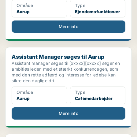
Område
Type
Aarup
Ejendomsfunktionær
Mere info
Assistant Manager søges til Aarup
Assistant Manager søges til Aarup
Assistant manager søges til [xxxxx][xxxxx] søger en
ambitiøs leder, med et stærkt konkurrencegen, som
med den rette adfærd og interesse for ledelse kan
sikre den daglige dri..
Område
Type
Aarup
Cafémedarbejder
Mere info