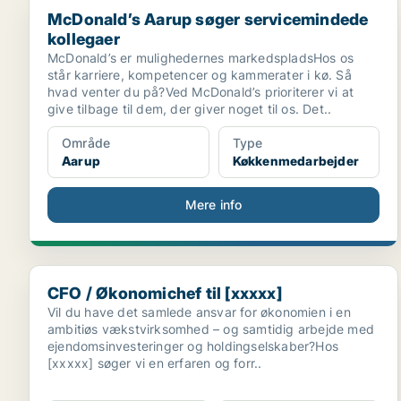
McDonald’s Aarup søger servicemindede kollegaer
McDonald’s Aarup søger servicemindede
kollegaer
McDonald’s er mulighedernes markedspladsHos os
står karriere, kompetencer og kammerater i kø. Så
hvad venter du på?Ved McDonald’s prioriterer vi at
give tilbage til dem, der giver noget til os. Det..
Område
Type
Aarup
Køkkenmedarbejder
Mere info
CFO / Økonomichef til [xxxxx]
CFO / Økonomichef til [xxxxx]
Vil du have det samlede ansvar for økonomien i en
ambitiøs vækstvirksomhed – og samtidig arbejde med
ejendomsinvesteringer og holdingselskaber?Hos
[xxxxx] søger vi en erfaren og forr..