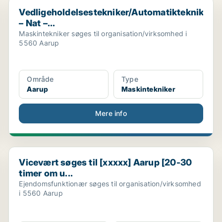
Vedligeholdelsestekniker/Automatiktekniker – Nat –...
Vedligeholdelsestekniker/Automatiktekniker
– Nat –...
Maskintekniker søges til organisation/virksomhed i
5560 Aarup
Område
Type
Aarup
Maskintekniker
Mere info
Vicevært søges til [xxxxx] Aarup [20-30 timer om u...
Vicevært søges til [xxxxx] Aarup [20-30
timer om u...
Ejendomsfunktionær søges til organisation/virksomhed
i 5560 Aarup