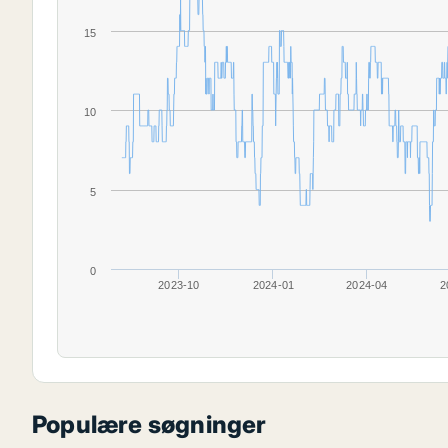
15
10
5
0
2023-10
2024-01
2024-04
2
Populære søgninger