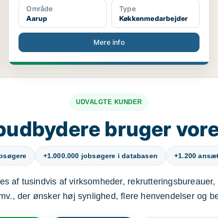
Område
Type
Aarup
Køkkenmedarbejder
Mere info
UDVALGTE KUNDER
budbydere bruger vore
obsøgere
+1.000.000 jobsøgere i databasen
+1.200 ansætt
s af tusindvis af virksomheder, rekrutteringsbureauer, 
mv., der ønsker høj synlighed, flere henvendelser og b