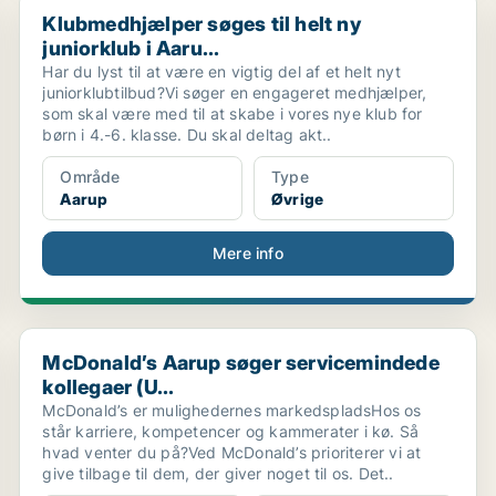
Klubmedhjælper søges til helt ny juniorklub i Aaru...
Klubmedhjælper søges til helt ny
juniorklub i Aaru...
Har du lyst til at være en vigtig del af et helt nyt
juniorklubtilbud?Vi søger en engageret medhjælper,
som skal være med til at skabe i vores nye klub for
børn i 4.-6. klasse. Du skal deltag akt..
Område
Type
Aarup
Øvrige
Mere info
McDonald’s Aarup søger servicemindede kollegaer (U...
McDonald’s Aarup søger servicemindede
kollegaer (U...
McDonald’s er mulighedernes markedspladsHos os
står karriere, kompetencer og kammerater i kø. Så
hvad venter du på?Ved McDonald’s prioriterer vi at
give tilbage til dem, der giver noget til os. Det..