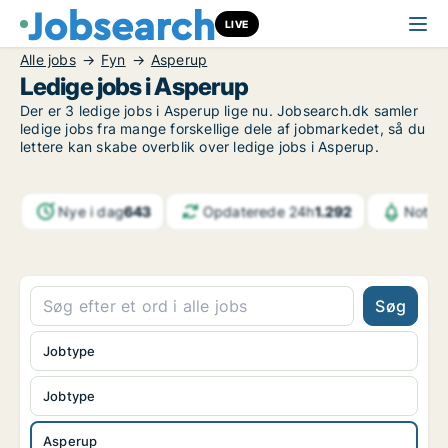
LIVE
Alle jobs
Fyn
Asperup
Ledige jobs i Asperup
Der er 3 ledige jobs i Asperup lige nu. Jobsearch.dk samler
ledige jobs fra mange forskellige dele af jobmarkedet, så du
lettere kan skabe overblik over ledige jobs i Asperup.
Nye i dag
643
Opdaterede 24h
1.292
Notifi
Søg
Jobtype
Jobtype
Asperup