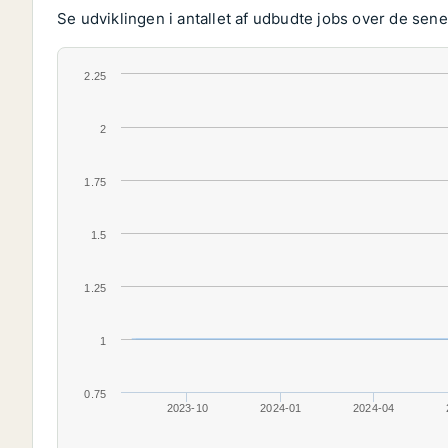
Se udviklingen i antallet af udbudte jobs over de senes
2.25
2
1.75
1.5
1.25
1
0.75
2023-10
2024-01
2024-04