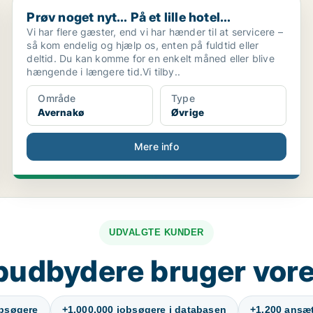
Prøv noget nyt… På et lille hotel…
Prøv noget nyt… På et lille hotel…
Vi har flere gæster, end vi har hænder til at servicere –
så kom endelig og hjælp os, enten på fuldtid eller
deltid. Du kan komme for en enkelt måned eller blive
hængende i længere tid.Vi tilby..
Område
Type
Avernakø
Øvrige
Mere info
UDVALGTE KUNDER
budbydere bruger vore
obsøgere
+1.000.000 jobsøgere i databasen
+1.200 ansætt