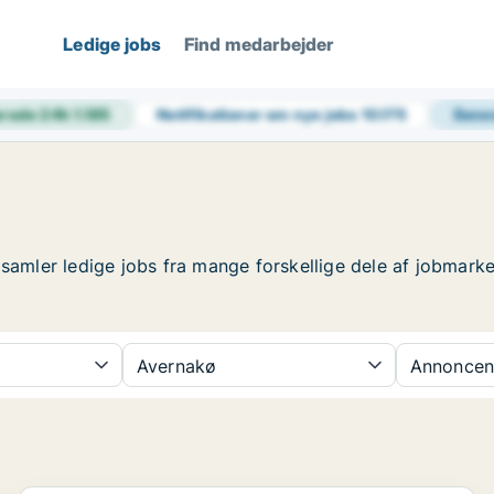
Ledige jobs
Find medarbejder
erede 24h
1.185
Notifikationer om nye jobs
10.175
Sene
 samler ledige jobs fra mange forskellige dele af jobmarke
Avernakø
Annoncen