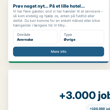
Prøv noget nyt… På et lille hotel…
Prøv noget nyt… På et lille hotel…
Vi har flere gæster, end vi har hænder til at servicere –
så kom endelig og hjælp os, enten på fuldtid eller
deltid. Du kan komme for en enkelt måned eller blive
hængende i længere tid.Vi tilby..
Område
Type
Avernakø
Øvrige
Mere info
+3.000 jo
+100.000 j