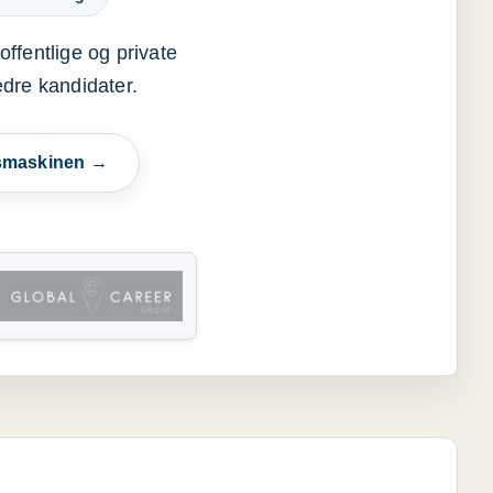
offentlige og private
edre kandidater.
esmaskinen →