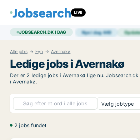
LIVE
JOBSEARCH.DK I DAG
Nye i dag
449
Opdat
Alle jobs
Fyn
Avernakø
Ledige jobs i Avernakø
Der er 2 ledige jobs i Avernakø lige nu. Jobsearch.dk
i Avernakø.
Vælg jobtype
2 jobs fundet