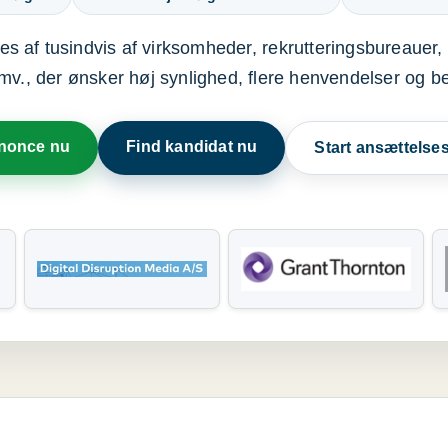
s af tusindvis af virksomheder, rekrutteringsbureauer, 
mv., der ønsker høj synlighed, flere henvendelser og b
nnonce nu
Find kandidat nu
Start ansættels