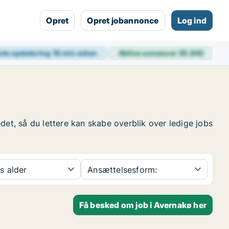
Opret
Opret jobannonce
Log ind
ste opdatering
18 min siden
Aktive annoncer
35.942
det, så du lettere kan skabe overblik over ledige jobs
s alder
Ansættelsesform:
Få besked om job i Avernakø her