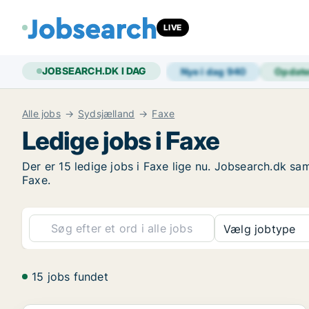
LIVE
JOBSEARCH.DK I DAG
Nye i dag
940
Opdat
Alle jobs
Sydsjælland
Faxe
Ledige jobs i Faxe
Der er 15 ledige jobs i Faxe lige nu. Jobsearch.dk sam
Faxe.
Vælg jobtype
15 jobs fundet