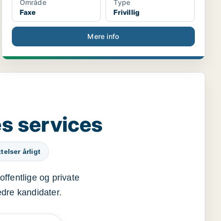
Område
Type
Faxe
Frivillig
Mere info
s services
elser årligt
offentlige og private
edre kandidater.