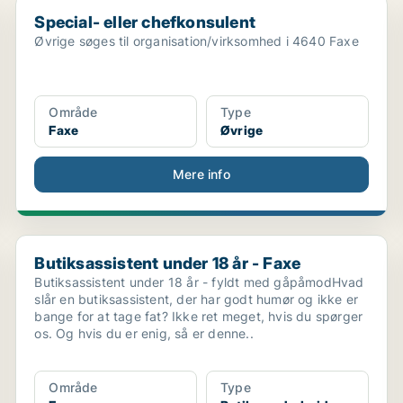
Special- eller chefkonsulent
Special- eller chefkonsulent
Øvrige søges til organisation/virksomhed i 4640 Faxe
Område
Type
Faxe
Øvrige
Mere info
Butiksassistent under 18 år - Faxe
Butiksassistent under 18 år - Faxe
Butiksassistent under 18 år - fyldt med gåpåmodHvad
slår en butiksassistent, der har godt humør og ikke er
bange for at tage fat? Ikke ret meget, hvis du spørger
os. Og hvis du er enig, så er denne..
Område
Type