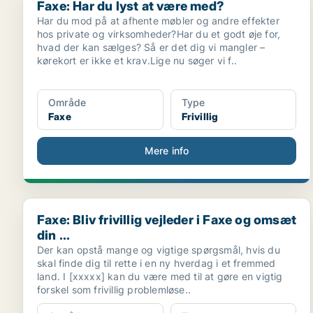
Faxe: Har du lyst at være med?
Har du mod på at afhente møbler og andre effekter
hos private og virksomheder?Har du et godt øje for,
hvad der kan sælges? Så er det dig vi mangler –
kørekort er ikke et krav.Lige nu søger vi f..
Område
Type
Faxe
Frivillig
Mere info
Faxe: Bliv frivillig vejleder i Faxe og omsæt din ...
Faxe: Bliv frivillig vejleder i Faxe og omsæt
din ...
Der kan opstå mange og vigtige spørgsmål, hvis du
skal finde dig til rette i en ny hverdag i et fremmed
land. I [xxxxx] kan du være med til at gøre en vigtig
forskel som frivillig problemløse..