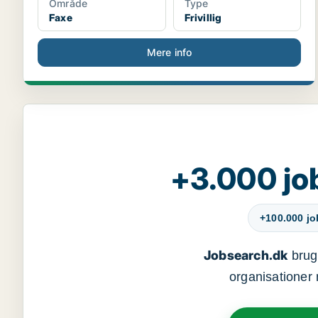
Område
Type
Faxe
Frivillig
Mere info
+3.000 jo
+100.000 j
Jobsearch.dk
bruge
organisationer 