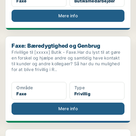
Faxe
Butiksmedarbejder
Mere info
Faxe: Bæredygtighed og Genbrug
Faxe: Bæredygtighed og Genbrug
Frivillige til [xxxxx] Butik - Faxe.Har du lyst til at gøre
en forskel og hjælpe andre og samtidig have kontakt
til kunder og andre kollegaer? Så har du nu mulighed
for at blive frivillig i R..
Område
Type
Faxe
Frivillig
Mere info
Rønnede: Har du lyst til at blive ugens højdepunkt...