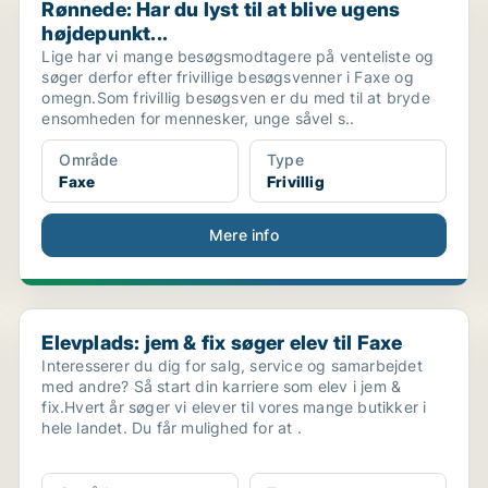
Rønnede: Har du lyst til at blive ugens
højdepunkt...
Lige har vi mange besøgsmodtagere på venteliste og
søger derfor efter frivillige besøgsvenner i Faxe og
omegn.Som frivillig besøgsven er du med til at bryde
ensomheden for mennesker, unge såvel s..
Område
Type
Faxe
Frivillig
Mere info
Elevplads: jem & fix søger elev til Faxe
Elevplads: jem & fix søger elev til Faxe
Interesserer du dig for salg, service og samarbejdet
med andre? Så start din karriere som elev i jem &
fix.Hvert år søger vi elever til vores mange butikker i
hele landet. Du får mulighed for at .