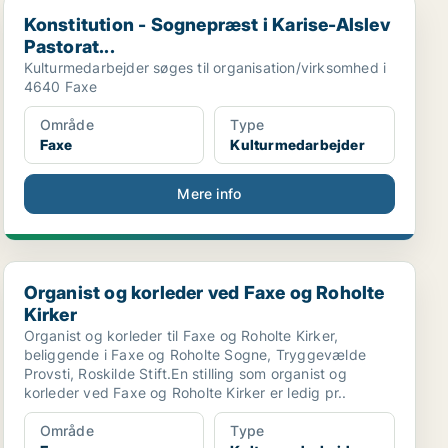
Konstitution - Sognepræst i Karise-Alslev Pastorat...
Konstitution - Sognepræst i Karise-Alslev
Pastorat...
Kulturmedarbejder søges til organisation/virksomhed i
4640 Faxe
Område
Type
Faxe
Kulturmedarbejder
Mere info
Organist og korleder ved Faxe og Roholte Kirker
Organist og korleder ved Faxe og Roholte
Kirker
Organist og korleder til Faxe og Roholte Kirker,
beliggende i Faxe og Roholte Sogne, Tryggevælde
Provsti, Roskilde Stift.En stilling som organist og
korleder ved Faxe og Roholte Kirker er ledig pr..
Område
Type