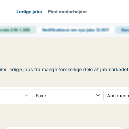
Ledige jobs
Find medarbejder
erede 24h
1.385
Notifikationer om nye jobs
12.907
Sen
ler ledige jobs fra mange forskellige dele af jobmarkedet,
Faxe
Annoncen