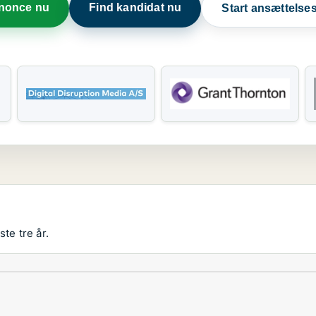
nnonce nu
Find kandidat nu
Start ansættels
te tre år.