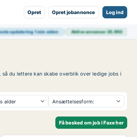
Opret
Opret jobannonce
Log ind
este opdatering
1 min siden
Aktive annoncer
35.950
 så du lettere kan skabe overblik over ledige jobs i
s alder
Ansættelsesform:
Få besked om job i Faxe her