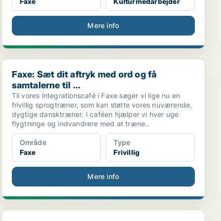
Faxe
Kulturmedarbejder
Mere info
Faxe: Sæt dit aftryk med ord og få samtalerne til ...
Faxe: Sæt dit aftryk med ord og få
samtalerne til ...
Til vores integrationscafé i Faxe søger vi lige nu en
frivillig sprogtræner, som kan støtte vores nuværende,
dygtige dansktræner. I caféen hjælper vi hver uge
flygtninge og indvandrere med at træne..
Område
Type
Faxe
Frivillig
Mere info
Faxe: Et alternativ til sofaen...