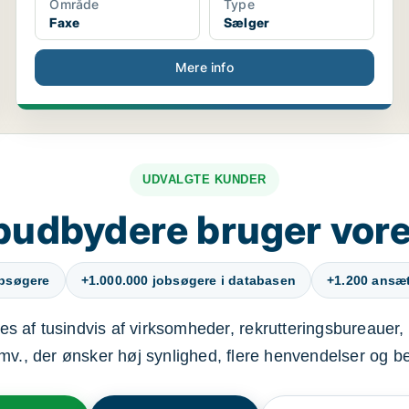
Område
Type
Faxe
Sælger
Mere info
UDVALGTE KUNDER
budbydere bruger vore
obsøgere
+1.000.000 jobsøgere i databasen
+1.200 ansætt
s af tusindvis af virksomheder, rekrutteringsbureauer, 
mv., der ønsker høj synlighed, flere henvendelser og b