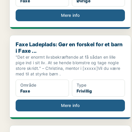
Faxe
Øvrige
Mere info
Faxe Ladeplads: Gør en forskel for et barn i Faxe ...
Faxe Ladeplads: Gør en forskel for et barn
i Faxe ...
"Det er enormt livsbekræftende at få sådan en lille
pige ind i sit liv. At se hende blomstre og tage nogle
store skridt." – Christina, mentor i [xxxxx]Vil du være
med til at styrke børn .
Område
Type
Faxe
Frivillig
Mere info
Faxe: Har du lyst at være med?