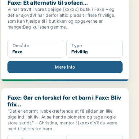
Faxe: Et alternativ til sofaen...
Vi har travlt i vores dejlige [xxxxx] butik i Faxe – og
det er sjovt!Vi har derfor altid plads til flere frivillige,
som kan hjælpe til i butikken og opgaverne er
mange:Bag kulissen gemme..
Område
Type
Faxe
Frivillig
Mere info
Faxe: Gør en forskel for et barn i Faxe: Bliv friv...
Faxe: Gør en forskel for et barn i Faxe: Bliv
friv...
"Det er enormt livsbekræftende at få sådan en lille
pige ind i sit liv. At se hende blomstre og tage nogle
store skridt." – Christina, mentor i [xxxxx]Vil du være
med til at styrke børn .