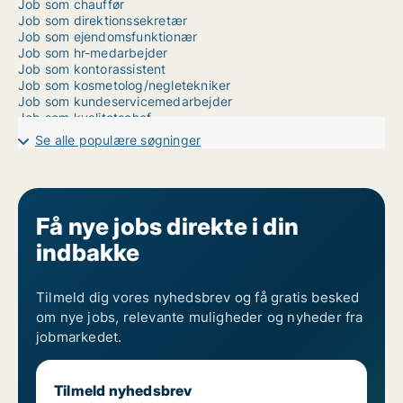
Job som chauffør
Job som direktionssekretær
Job som ejendomsfunktionær
Job som hr-medarbejder
Job som kontorassistent
Job som kosmetolog/negletekniker
Job som kundeservicemedarbejder
Job som kvalitetschef
Job som kvalitetskoordinator
Se alle populære søgninger
Job som logistikmedarbejder
Job som lægesekretær
Job som receptionist
Job som rengøringsassistent
Job som sikkerhedsmedarbejder
Få nye jobs direkte i din
Job som tolk
indbakke
Ledige jobs: Elev
Ledige jobs: Fastansættelse
Ledige jobs: Freelance
Ledige jobs: Praktik
Tilmeld dig vores nyhedsbrev og få gratis besked
Ledige jobs: Studiejob
om nye jobs, relevante muligheder og nyheder fra
Ledige jobs: Vikar
jobmarkedet.
Tilmeld nyhedsbrev