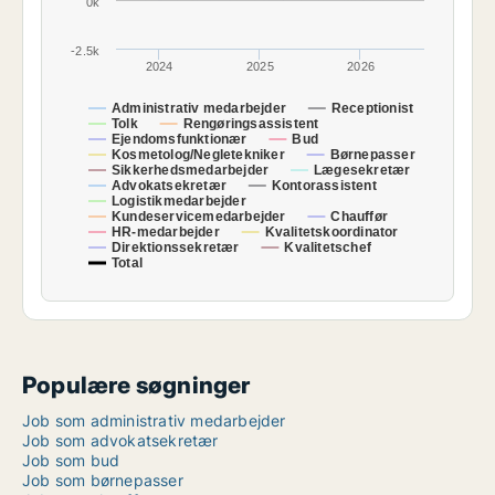
0k
-2.5k
2024
2025
2026
Administrativ medarbejder
Receptionist
Tolk
Rengøringsassistent
Ejendomsfunktionær
Bud
Kosmetolog/Negletekniker
Børnepasser
Sikkerhedsmedarbejder
Lægesekretær
Advokatsekretær
Kontorassistent
Logistikmedarbejder
Kundeservicemedarbejder
Chauffør
HR-medarbejder
Kvalitetskoordinator
Direktionssekretær
Kvalitetschef
Total
Populære søgninger
Job som administrativ medarbejder
Job som advokatsekretær
Job som bud
Job som børnepasser