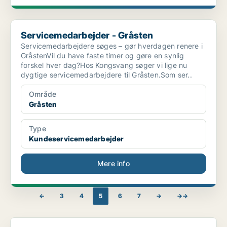
Servicemedarbejder - Gråsten
Servicemedarbejder - Gråsten
Servicemedarbejdere søges – gør hverdagen renere i
GråstenVil du have faste timer og gøre en synlig
forskel hver dag?Hos Kongsvang søger vi lige nu
dygtige servicemedarbejdere til Gråsten.Som ser..
Område
Gråsten
Type
Kundeservicemedarbejder
Mere info
←
3
4
5
6
7
→
→→