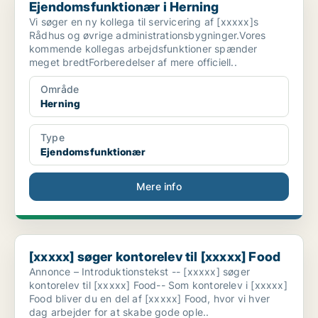
Ejendomsfunktionær i Herning
Vi søger en ny kollega til servicering af [xxxxx]s
Rådhus og øvrige administrationsbygninger.Vores
kommende kollegas arbejdsfunktioner spænder
meget bredtForberedelser af mere officiell..
Område
Herning
Type
Ejendomsfunktionær
Mere info
[xxxxx] søger kontorelev til [xxxxx] Food
[xxxxx] søger kontorelev til [xxxxx] Food
Annonce – Introduktionstekst -- [xxxxx] søger
kontorelev til [xxxxx] Food-- Som kontorelev i [xxxxx]
Food bliver du en del af [xxxxx] Food, hvor vi hver
dag arbejder for at skabe gode ople..