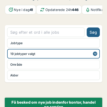
Nye i dag
41
Opdaterede 24h
446
Notifikati
Søg
Jobtype
19 jobtyper valgt
Område
Alder
Få besked om nye job indenfor kontor, handel
og service