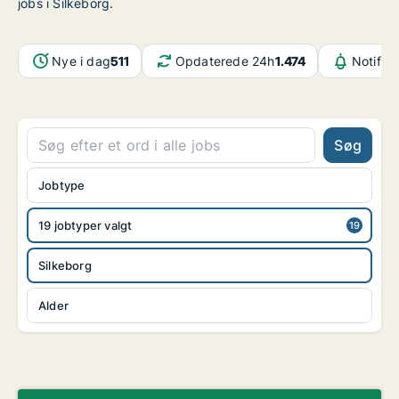
jobs i Silkeborg.
Nye i dag
511
Opdaterede 24h
1.474
Notifik
Søg
Jobtype
19 jobtyper valgt
Silkeborg
Alder