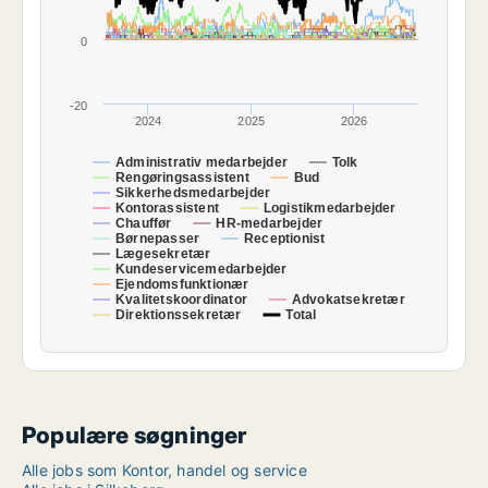
0
-20
2024
2025
2026
Administrativ medarbejder
Tolk
Rengøringsassistent
Bud
Sikkerhedsmedarbejder
Kontorassistent
Logistikmedarbejder
Chauffør
HR-medarbejder
Børnepasser
Receptionist
Lægesekretær
Kundeservicemedarbejder
Ejendomsfunktionær
Kvalitetskoordinator
Advokatsekretær
Direktionssekretær
Total
Populære søgninger
Alle jobs som Kontor, handel og service