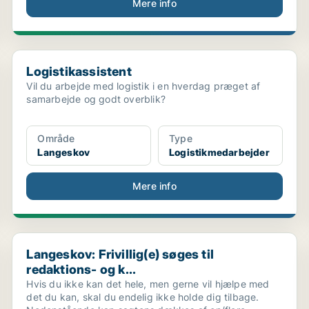
Mere info
Logistikassistent
Logistikassistent
Vil du arbejde med logistik i en hverdag præget af
samarbejde og godt overblik?
Område
Type
Langeskov
Logistikmedarbejder
Mere info
Langeskov: Frivillig(e) søges til redaktions- og k...
Langeskov: Frivillig(e) søges til
redaktions- og k...
Hvis du ikke kan det hele, men gerne vil hjælpe med
det du kan, skal du endelig ikke holde dig tilbage.