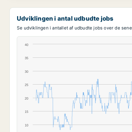
Udviklingen i antal udbudte jobs
Se udviklingen i antallet af udbudte jobs over de senes
40
35
30
25
20
15
10