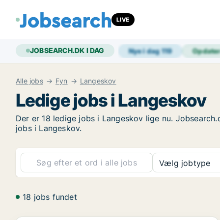
LIVE
JOBSEARCH.DK I DAG
Nye i dag
119
Opdate
Alle jobs
Fyn
Langeskov
Ledige jobs i Langeskov
Der er 18 ledige jobs i Langeskov lige nu. Jobsearch.
jobs i Langeskov.
Vælg jobtype
18 jobs fundet