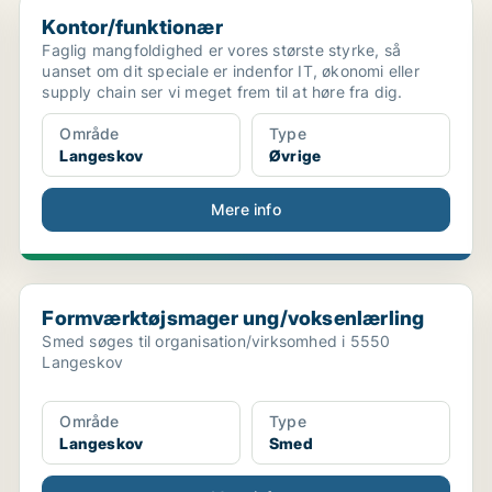
Kontor/funktionær
Kontor/funktionær
Faglig mangfoldighed er vores største styrke, så
uanset om dit speciale er indenfor IT, økonomi eller
supply chain ser vi meget frem til at høre fra dig.
Område
Type
Langeskov
Øvrige
Mere info
Formværktøjsmager ung/voksenlærling
Formværktøjsmager ung/voksenlærling
Smed søges til organisation/virksomhed i 5550
Langeskov
Område
Type
Langeskov
Smed