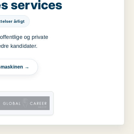
s services
elser årligt
offentlige og private
edre kandidater.
esmaskinen →