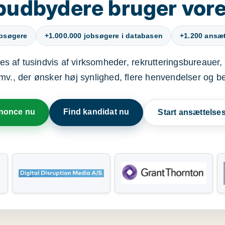
budbydere bruger vore
obsøgere
+1.000.000 jobsøgere i databasen
+1.200 ansætt
s af tusindvis af virksomheder, rekrutteringsbureauer, 
mv., der ønsker høj synlighed, flere henvendelser og b
nnonce nu
Find kandidat nu
Start ansættels