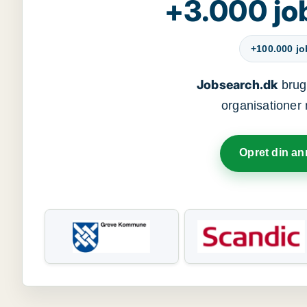
+3.000 jo
+100.000 j
Jobsearch.dk
bruge
organisationer 
Opret din a