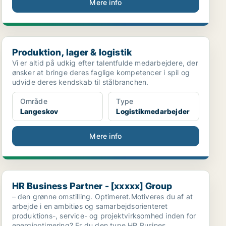
Mere info
Produktion, lager & logistik
Produktion, lager & logistik
Vi er altid på udkig efter talentfulde medarbejdere, der
ønsker at bringe deres faglige kompetencer i spil og
udvide deres kendskab til stålbranchen.
Område
Type
Langeskov
Logistikmedarbejder
Mere info
HR Business Partner - [xxxxx] Group
HR Business Partner - [xxxxx] Group
– den grønne omstilling. Optimeret.Motiveres du af at
arbejde i en ambitiøs og samarbejdsorienteret
produktions-, service- og projektvirksomhed inden for
energioptimering? Er du den type HR Busines..