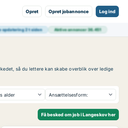
Opret
Opret jobannonce
Log ind
e opdatering
2 t siden
Aktive annoncer
36.451
kedet, så du lettere kan skabe overblik over ledige
s alder
Ansættelsesform:
Få besked om job i Langeskov her