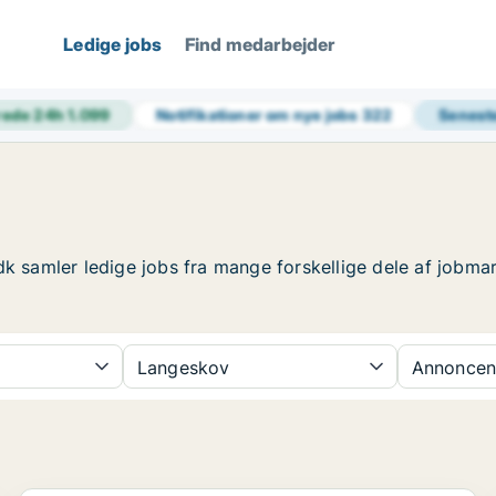
Ledige jobs
Find medarbejder
rede 24h
1.099
Notifikationer om nye jobs
322
Senest
dk samler ledige jobs fra mange forskellige dele af jobmar
Langeskov
Annoncen