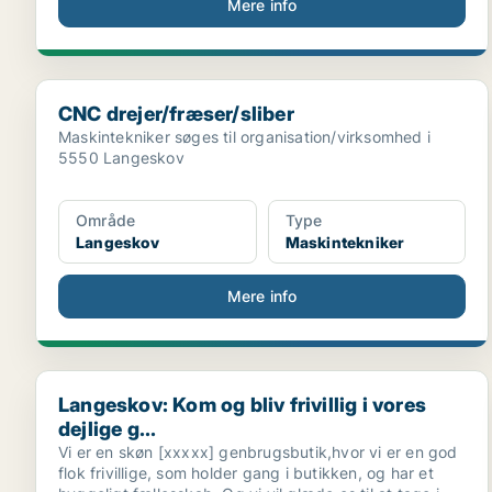
Mere info
CNC drejer/fræser/sliber
CNC drejer/fræser/sliber
Maskintekniker søges til organisation/virksomhed i
5550 Langeskov
Område
Type
Langeskov
Maskintekniker
Mere info
Langeskov: Kom og bliv frivillig i vores dejlige g...
Langeskov: Kom og bliv frivillig i vores
dejlige g...
Vi er en skøn [xxxxx] genbrugsbutik,hvor vi er en god
flok frivillige, som holder gang i butikken, og har et