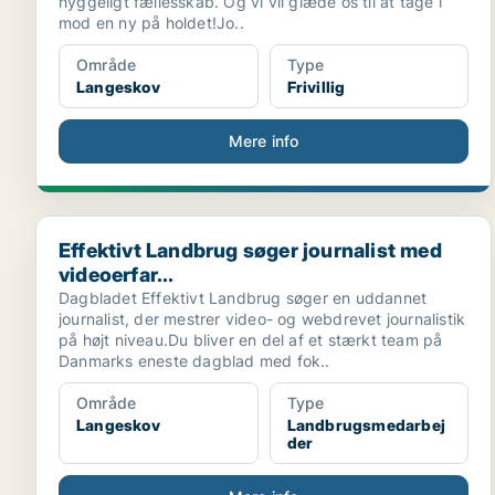
hyggeligt fællesskab. Og vi vil glæde os til at tage i
mod en ny på holdet!Jo..
Område
Type
Langeskov
Frivillig
Mere info
Effektivt Landbrug søger journalist med videoerfar...
Effektivt Landbrug søger journalist med
videoerfar...
Dagbladet Effektivt Landbrug søger en uddannet
journalist, der mestrer video- og webdrevet journalistik
på højt niveau.Du bliver en del af et stærkt team på
Danmarks eneste dagblad med fok..
Område
Type
Langeskov
Landbrugsmedarbej
der