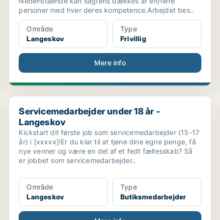
Nedenstående kan sagtens dækkes af en/flere
personer med hver deres kompetence.Arbejdet bes..
Område
Type
Langeskov
Frivillig
Mere info
Servicemedarbejder under 18 år - Langeskov
Servicemedarbejder under 18 år -
Langeskov
Kickstart dit første job som servicemedarbejder (15-17
år) i [xxxxx]!Er du klar til at tjene dine egne penge, få
nye venner og være en del af et fedt fællesskab? Så
er jobbet som servicemedarbejder..
Område
Type
Langeskov
Butiksmedarbejder