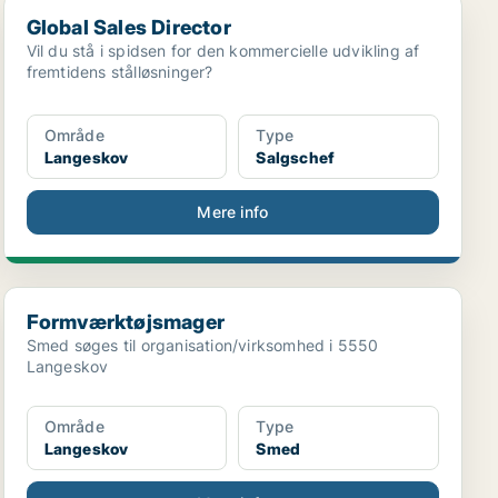
Global Sales Director
Global Sales Director
Vil du stå i spidsen for den kommercielle udvikling af
fremtidens stålløsninger?
Område
Type
Langeskov
Salgschef
Mere info
Formværktøjsmager
Formværktøjsmager
Smed søges til organisation/virksomhed i 5550
Langeskov
Område
Type
Langeskov
Smed