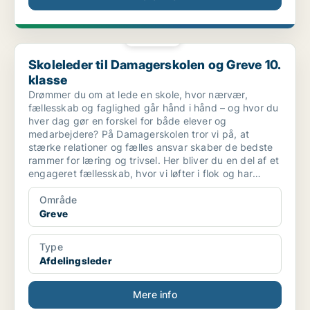
PLATIN
Skoleleder til Damagerskolen og Greve 10. klasse
Skoleleder til Damagerskolen og Greve 10.
klasse
Drømmer du om at lede en skole, hvor nærvær,
fællesskab og faglighed går hånd i hånd – og hvor du
hver dag gør en forskel for både elever og
medarbejdere? På Damagerskolen tror vi på, at
stærke relationer og fælles ansvar skaber de bedste
rammer for læring og trivsel. Her bliver du en del af et
engageret fællesskab, hvor vi løfter i flok og har
hjertet med i alt, hvad vi gør.
Område
Greve
Type
Afdelingsleder
Mere info