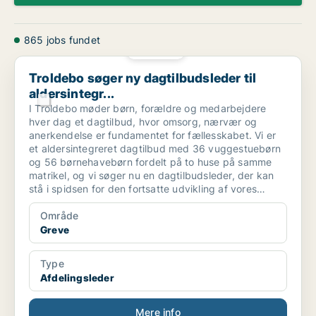
865 jobs fundet
PLATIN
Troldebo søger ny dagtilbudsleder til aldersintegr...
Troldebo søger ny dagtilbudsleder til
aldersintegr...
I Troldebo møder børn, forældre og medarbejdere
hver dag et dagtilbud, hvor omsorg, nærvær og
anerkendelse er fundamentet for fællesskabet. Vi er
et aldersintegreret dagtilbud med 36 vuggestuebørn
og 56 børnehavebørn fordelt på to huse på samme
matrikel, og vi søger nu en dagtilbudsleder, der kan
stå i spidsen for den fortsatte udvikling af vores
dagtilbud.
Område
Greve
Type
Afdelingsleder
Mere info