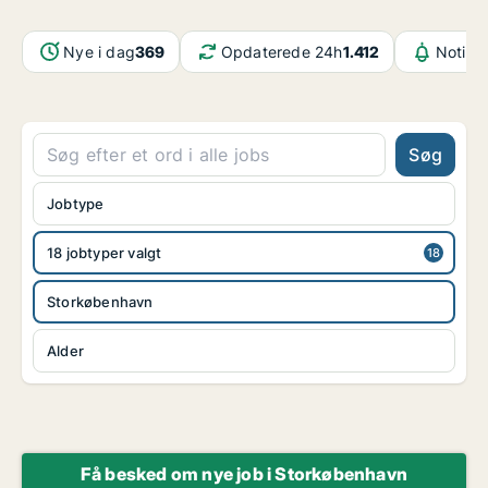
Nye i dag
369
Opdaterede 24h
1.412
Notifik
Søg
Jobtype
18 jobtyper valgt
Storkøbenhavn
Alder
Få besked om nye job i Storkøbenhavn