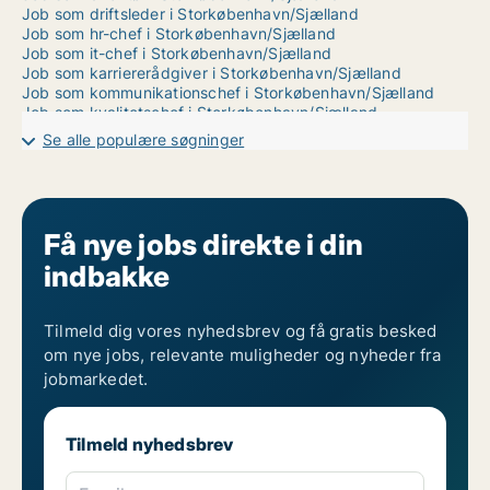
Job som driftsleder i Storkøbenhavn/Sjælland
Job som hr-chef i Storkøbenhavn/Sjælland
Job som it-chef i Storkøbenhavn/Sjælland
Job som karriererådgiver i Storkøbenhavn/Sjælland
Job som kommunikationschef i Storkøbenhavn/Sjælland
Job som kvalitetschef i Storkøbenhavn/Sjælland
Job som marketingchef i Storkøbenhavn/Sjælland
Se alle populære søgninger
Job som produktchef i Storkøbenhavn/Sjælland
Job som produktionschef i Storkøbenhavn/Sjælland
Job som projektleder i Storkøbenhavn/Sjælland
Job som restaurationschef i Storkøbenhavn/Sjælland
Job som salgschef i Storkøbenhavn/Sjælland
Få nye jobs direkte i din
Job som supply chain management i Storkøbenhavn/Sjælland
indbakke
Job som økonomichef i Storkøbenhavn/Sjælland
Ledige jobs i Storkøbenhavn (elev)
Ledige jobs i Storkøbenhavn (fastansættelse)
Ledige jobs i Storkøbenhavn (freelance)
Tilmeld dig vores nyhedsbrev og få gratis besked
Ledige jobs i Storkøbenhavn (praktik)
om nye jobs, relevante muligheder og nyheder fra
Ledige jobs i Storkøbenhavn (studiejob)
jobmarkedet.
Ledige jobs i Storkøbenhavn (vikar)
Tilmeld nyhedsbrev