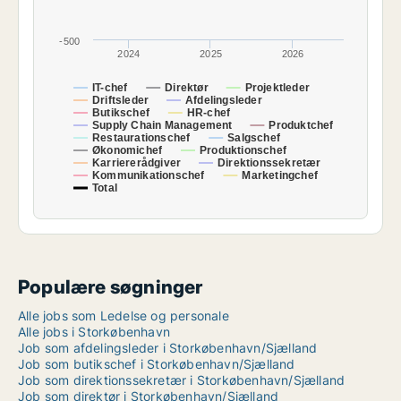
-500
2024
2025
2026
IT-chef
Direktør
Projektleder
Driftsleder
Afdelingsleder
Butikschef
HR-chef
Supply Chain Management
Produktchef
Restaurationschef
Salgschef
Økonomichef
Produktionschef
Karriererådgiver
Direktionssekretær
Kommunikationschef
Marketingchef
Total
Populære søgninger
Alle jobs som Ledelse og personale
Alle jobs i Storkøbenhavn
Job som afdelingsleder i Storkøbenhavn/Sjælland
Job som butikschef i Storkøbenhavn/Sjælland
Job som direktionssekretær i Storkøbenhavn/Sjælland
Job som direktør i Storkøbenhavn/Sjælland