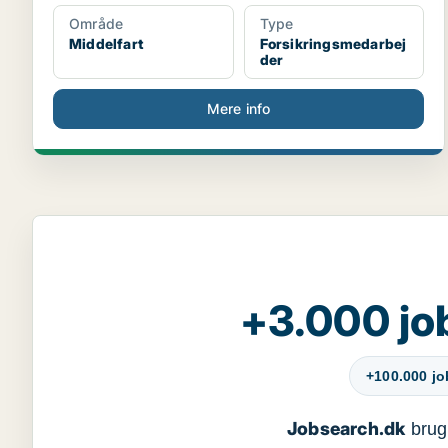
Område
Type
Middelfart
Forsikringsmedarbej
der
Mere info
+3.000 jo
+100.000 j
Jobsearch.dk
bruge