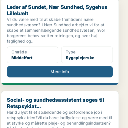
Leder af Sundet, Nær Sundhed, Sygehus Lillebælt
Leder af Sundet, Nær Sundhed, Sygehus
Lillebælt
Vil du være med til at skabe fremtidens nære
sundhedsvæsen? I Nær Sundhed arbejder vi for at
skabe et sammenhængende sundhedsvæsen, hvor
borgerens behov sætter retningen, og hvor høj
faglighed og..
Område
Type
Middelfart
Sygeplejerske
Mere info
Social- og sundhedsassistent søges til Retspsykiat...
Social- og sundhedsassistent søges til
Retspsykiat...
Har du lyst til et spændende og udfordrende job i
retspsykiatrien?Vil du have indflydelse og være med til
at styrke og målrette pleje- og behandlingsindsatsen?