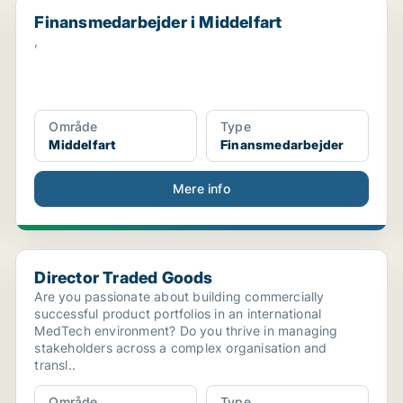
Finansmedarbejder i Middelfart
Finansmedarbejder i Middelfart
,
Område
Type
Middelfart
Finansmedarbejder
Mere info
Director Traded Goods
Director Traded Goods
Are you passionate about building commercially
successful product portfolios in an international
MedTech environment? Do you thrive in managing
stakeholders across a complex organisation and
transl..
Område
Type