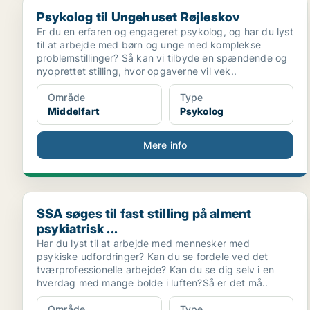
Psykolog til Ungehuset Røjleskov
Psykolog til Ungehuset Røjleskov
Er du en erfaren og engageret psykolog, og har du lyst
til at arbejde med børn og unge med komplekse
problemstillinger? Så kan vi tilbyde en spændende og
nyoprettet stilling, hvor opgaverne vil vek..
Område
Type
Middelfart
Psykolog
Mere info
SSA søges til fast stilling på alment psykiatrisk ...
SSA søges til fast stilling på alment
psykiatrisk ...
Har du lyst til at arbejde med mennesker med
psykiske udfordringer? Kan du se fordele ved det
tværprofessionelle arbejde? Kan du se dig selv i en
hverdag med mange bolde i luften?Så er det må..
Område
Type