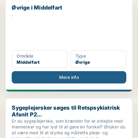
Øvrige i Middelfart
Øvrige i Middelfart
,
Område
Type
Middelfart
Øvrige
Mere info
Sygeplejersker søges til Retspsykiatrisk Afsnit P2...
Sygeplejersker søges til Retspsykiatrisk
Afsnit P2...
Er du sygeplejerske, som brænder for at arbejde med
mennesker og har lyst til at gøre en forskel? Ønsker du
at være med til at styrke og målrette pleje- og