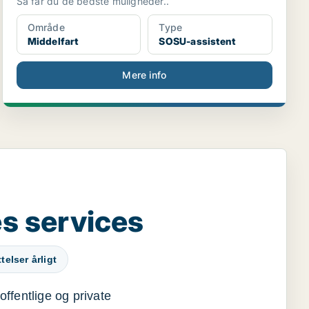
Så får du de bedste muligheder..
Område
Type
Middelfart
SOSU-assistent
Mere info
s services
elser årligt
offentlige og private