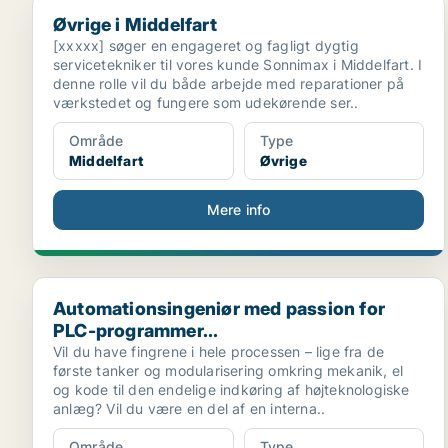
Øvrige i Middelfart
Øvrige i Middelfart
[xxxxx] søger en engageret og fagligt dygtig
servicetekniker til vores kunde Sonnimax i Middelfart. I
denne rolle vil du både arbejde med reparationer på
værkstedet og fungere som udekørende ser..
Område
Type
Middelfart
Øvrige
Mere info
Automationsingeniør med passion for PLC-programme
Automationsingeniør med passion for
PLC-programmer...
Vil du have fingrene i hele processen – lige fra de
første tanker og modularisering omkring mekanik, el
og kode til den endelige indkøring af højteknologiske
anlæg? Vil du være en del af en interna..
Område
Type