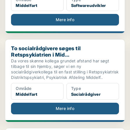
Middelfart
Softwareudvikler
Mere info
To socialrådgivere søges til Retspsykiatrien i Mid...
To socialrådgivere søges til
Retspsykiatrien i Mid...
Da vores skønne kollega grundet afstand har søgt
tilbage til sin hjemby, søger vi en ny
socialrådgiverkollega til en fast stilling i Retspsykiatrisk
Distriktspsykiatri, Psykiatrisk Afdeling Middelf..
Område
Type
Middelfart
Socialrådgiver
Mere info