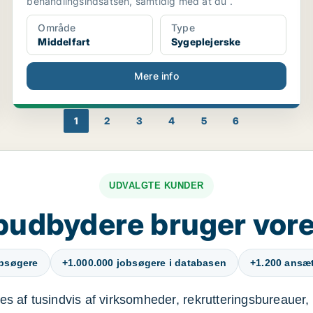
behandlingsindsatsen, samtidig med at du .
Område
Type
Middelfart
Sygeplejerske
Mere info
1
2
3
4
5
6
UDVALGTE KUNDER
budbydere bruger vore
obsøgere
+1.000.000 jobsøgere i databasen
+1.200 ansætt
s af tusindvis af virksomheder, rekrutteringsbureauer, 