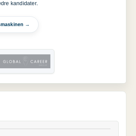
edre kandidater.
esmaskinen →