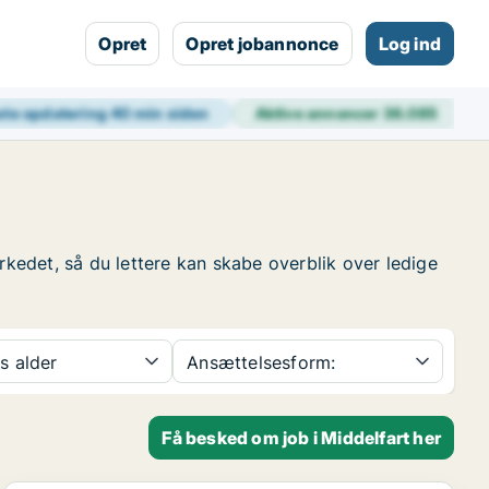
Opret
Opret jobannonce
Log ind
ste opdatering
40 min siden
Aktive annoncer
36.085
rkedet, så du lettere kan skabe overblik over ledige
s alder
Ansættelsesform:
Få besked om job i Middelfart her