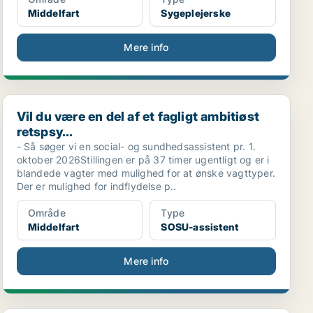
Middelfart
Sygeplejerske
Mere info
Vil du være en del af et fagligt ambitiøst retspsy...
Vil du være en del af et fagligt ambitiøst
retspsy...
- Så søger vi en social- og sundhedsassistent pr. 1.
oktober 2026Stillingen er på 37 timer ugentligt og er i
blandede vagter med mulighed for at ønske vagttyper.
Der er mulighed for indflydelse p..
Område
Type
Middelfart
SOSU-assistent
Mere info