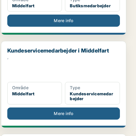
Middelfart
Butiksmedarbejder
Mere info
Kundeservicemedarbejder i Middelfart
Kundeservicemedarbejder i Middelfart
,
Område
Type
Middelfart
Kundeservicemedar
bejder
Mere info