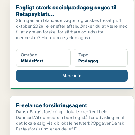
Fagligt stærk socialpædagog søges til Retspsykiatr...
Fagligt stærk socialpædagog søges til
Retspsykiatr...
Stillingen er i blandede vagter og ønskes besat pr. 1.
oktober 2026, eller efter aftale.Ønsker du at være med
til at gøre en forskel for sårbare og udsatte
mennesker? Har du ro i sjælen og is i..
Område
Type
Middelfart
Pædagog
Mere info
Freelance forsikringsagent
Freelance forsikringsagent
Dansk Fartøjsforsikring – lokale kræfter i hele
DanmarkVil du med om bord og stå for udviklingen af
det lokale salg via dit lokale netværk?OpgavenDansk
Fartøjsforsikring er en del af Fi..