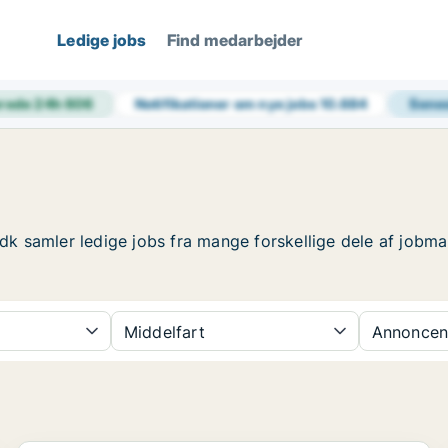
Ledige jobs
Find medarbejder
rede 24h
606
Notifikationer om nye jobs
10.684
Sene
h.dk samler ledige jobs fra mange forskellige dele af jobma
Middelfart
Annoncen