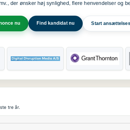
mv., der ønsker høj synlighed, flere henvendelser og b
nnonce nu
Find kandidat nu
Start ansættels
te tre år.