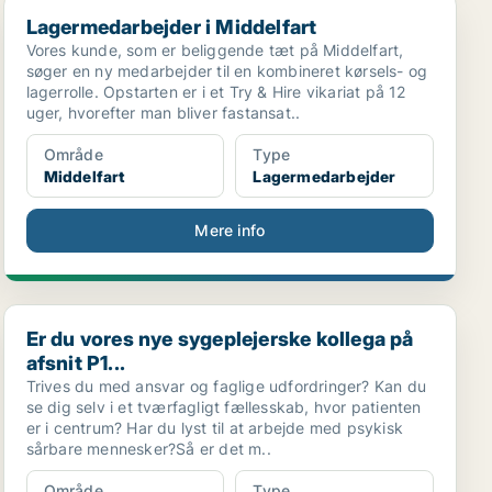
Lagermedarbejder i Middelfart
Lagermedarbejder i Middelfart
Vores kunde, som er beliggende tæt på Middelfart,
søger en ny medarbejder til en kombineret kørsels- og
lagerrolle. Opstarten er i et Try & Hire vikariat på 12
uger, hvorefter man bliver fastansat..
Område
Type
Middelfart
Lagermedarbejder
Mere info
Er du vores nye sygeplejerske kollega på afsnit P1...
Er du vores nye sygeplejerske kollega på
afsnit P1...
Trives du med ansvar og faglige udfordringer? Kan du
se dig selv i et tværfagligt fællesskab, hvor patienten
er i centrum? Har du lyst til at arbejde med psykisk
sårbare mennesker?Så er det m..
Område
Type