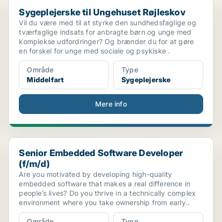
Sygeplejerske til Ungehuset Røjleskov
Sygeplejerske til Ungehuset Røjleskov
Vil du være med til at styrke den sundhedsfaglige og
tværfaglige indsats for anbragte børn og unge med
komplekse udfordringer? Og brænder du for at gøre
en forskel for unge med sociale og psykiske .
Område
Type
Middelfart
Sygeplejerske
Mere info
r...
Senior Embedded Software Developer (f/m/d)
Senior Embedded Software Developer
(f/m/d)
Are you motivated by developing high-quality
embedded software that makes a real difference in
people’s lives? Do you thrive in a technically complex
environment where you take ownership from early..
Område
Type