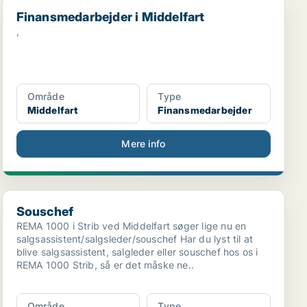
Finansmedarbejder i Middelfart
Finansmedarbejder i Middelfart
,
Område
Type
Middelfart
Finansmedarbejder
Mere info
Souschef
Souschef
REMA 1000 i Strib ved Middelfart søger lige nu en
salgsassistent/salgsleder/souschef Har du lyst til at
blive salgsassistent, salgleder eller souschef hos os i
REMA 1000 Strib, så er det måske ne..
Område
Type