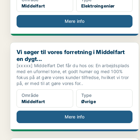
Middelfart
Elektroingeniør
Mere info
Vi søger til vores forretning i Middelfart en dygt...
Vi søger til vores forretning i Middelfart
en dygt...
[xxxxx] Middelfart Det får du hos os: En arbejdsplads
med en uformel tone, et godt humør og med 100%
fokus på at gøre vores kunder tilfredse, hvilket vi tror
på, er med til at gøre vores for..
Område
Type
Middelfart
Øvrige
Mere info