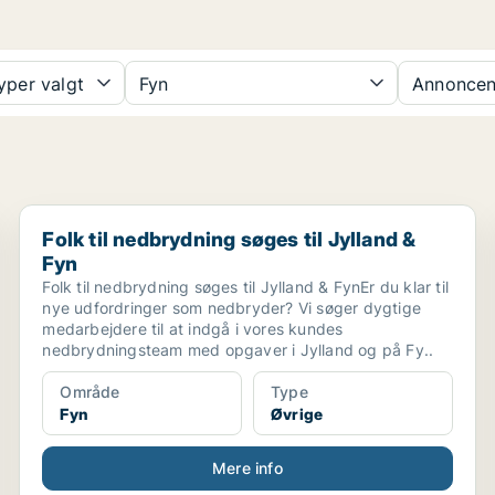
yper valgt
Fyn
Annoncen
.
Folk til nedbrydning søges til Jylland & Fyn
Folk til nedbrydning søges til Jylland &
Fyn
Folk til nedbrydning søges til Jylland & FynEr du klar til
nye udfordringer som nedbryder? Vi søger dygtige
medarbejdere til at indgå i vores kundes
nedbrydningsteam med opgaver i Jylland og på Fy..
Område
Type
Fyn
Øvrige
Mere info