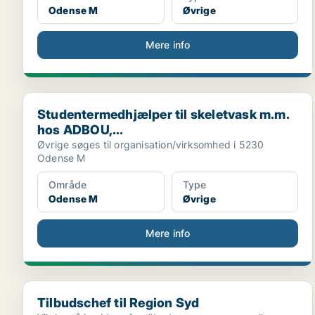
Odense M
Øvrige
Mere info
Studentermedhjælper til skeletvask m.m. hos ADBOU,.
Studentermedhjælper til skeletvask m.m.
hos ADBOU,...
Øvrige søges til organisation/virksomhed i 5230
Odense M
Område
Type
Odense M
Øvrige
Mere info
Tilbudschef til Region Syd
Tilbudschef til Region Syd