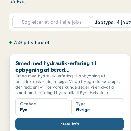
på Fyn.
Jobtype:
4 jobt
759 jobs fundet
Smed med hydraulik-erfaring til opbygning af bered..
Smed med hydraulik-erfaring til
opbygning af bered...
Smed med hydraulik-erfaring til opbygning af
beredskabskøretøjer søgesVil du bygge de køretøjer,
der redder liv? For vores kunde søger vi en dygtig
smed med erfaring i hydraulik til Fyn. Hvis du o..
Område
Type
Fyn
Øvrige
Mere info