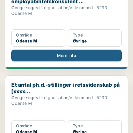
employabilitetskonsulent ...
Øvrige søges til organisation/virksomhed i 5230
Odense M
Område
Type
Odense M
Øvrige
Mere info
..
Et antal ph.d.-stillinger i retsvidenskab på [xxxx...
Et antal ph.d.-stillinger i retsvidenskab på
[xxxx...
Øvrige søges til organisation/virksomhed i 5230
Odense M
Område
Type
Odense M
Øvrige