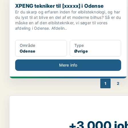
XPENG tekniker til [xxxxx] i Odense
XPENG tekniker til [xxxxx] i Odense
Er du skarp og erfaren inden for elbilsteknologi, og har
du lyst til at blive en del af et moderne bilhus? Så er du
måske en af den elbilstekniker, vi søger til vores
afdeling i Odense. Afdelin..
Område
Type
Odense
Øvrige
Mere info
1
2
+3.000 jo