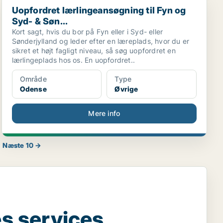
Uopfordret lærlingeansøgning til Fyn og Syd- & Søn...
Uopfordret lærlingeansøgning til Fyn og
Syd- & Søn...
Kort sagt, hvis du bor på Fyn eller i Syd- eller
Sønderjylland og leder efter en læreplads, hvor du er
sikret et højt fagligt niveau, så søg uopfordret en
lærlingeplads hos os. En uopfordret..
Område
Type
Odense
Øvrige
Mere info
Næste 10 →
s services