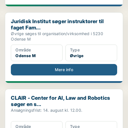
Juridisk Institut søger instruktorer til faget Fam...
Juridisk Institut søger instruktorer til
faget Fam...
Øvrige søges til organisation/virksomhed i 5230
Odense M
Område
Type
Odense M
Øvrige
Mere info
CLAIR - Center for AI, Law and Robotics søger en s...
CLAIR - Center for AI, Law and Robotics
søger en s...
Ansøgningsfrist: 14. august kl. 12.00.
Område
Type