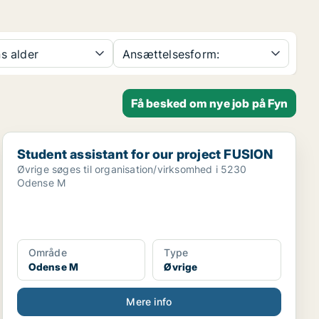
s alder
Ansættelsesform:
Få besked om nye job på Fyn
Student assistant for our project FUSION
Student assistant for our project FUSION
Øvrige søges til organisation/virksomhed i 5230
Odense M
Område
Type
Odense M
Øvrige
Mere info