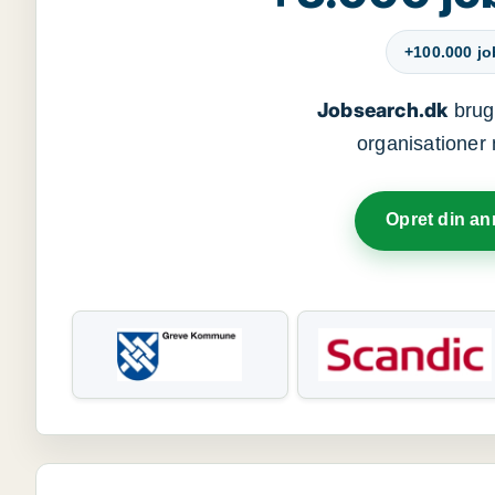
+100.000 j
Jobsearch.dk
bruge
organisationer 
Opret din a