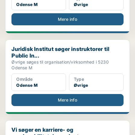
Odense M
Øvrige
Mere info
..
Juridisk Institut søger instruktorer til Public In...
Juridisk Institut søger instruktorer til
Public In...
Øvrige søges til organisation/virksomhed i 5230
Odense M
Område
Type
Odense M
Øvrige
Mere info
Vi søger en karriere- og employabilitetskonsulent ...
Vi søger en karriere- og