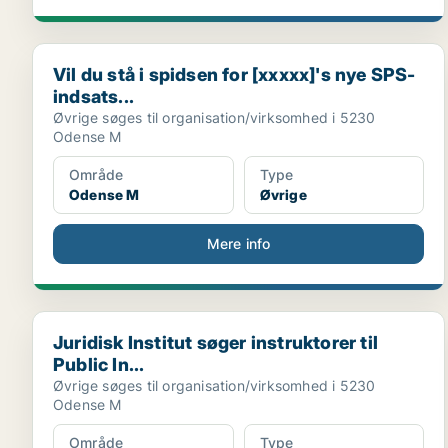
Vil du stå i spidsen for [xxxxx]'s nye SPS-indsats...
Vil du stå i spidsen for [xxxxx]'s nye SPS-
indsats...
Øvrige søges til organisation/virksomhed i 5230
Odense M
Område
Type
Odense M
Øvrige
Mere info
Juridisk Institut søger instruktorer til Public In...
Juridisk Institut søger instruktorer til
Public In...
Øvrige søges til organisation/virksomhed i 5230
Odense M
Område
Type