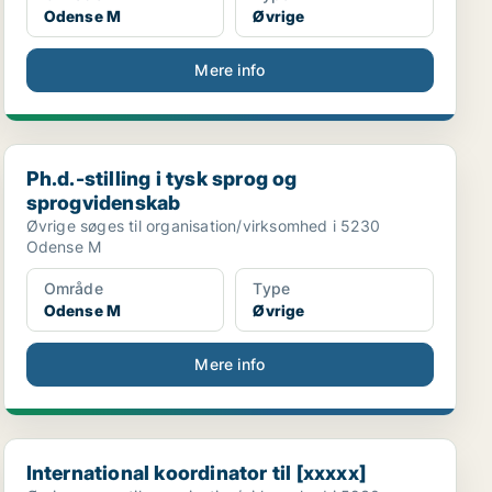
Odense M
Øvrige
Mere info
Ph.d.-stilling i tysk sprog og sprogvidenskab
Ph.d.-stilling i tysk sprog og
sprogvidenskab
Øvrige søges til organisation/virksomhed i 5230
Odense M
Område
Type
Odense M
Øvrige
Mere info
International koordinator til [xxxxx]
International koordinator til [xxxxx]