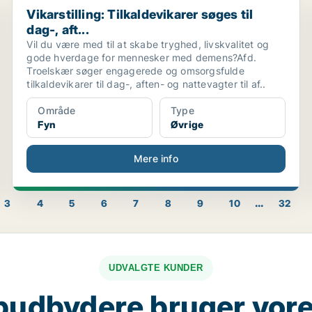
Vikarstilling: Tilkaldevikarer søges til dag-, aft...
Vikarstilling: Tilkaldevikarer søges til
dag-, aft...
Vil du være med til at skabe tryghed, livskvalitet og
gode hverdage for mennesker med demens?Afd.
Troelskær søger engagerede og omsorgsfulde
tilkaldevikarer til dag-, aften- og nattevagter til af..
Område
Type
Fyn
Øvrige
Mere info
...
3
4
5
6
7
8
9
10
32
UDVALGTE KUNDER
budbydere bruger vore