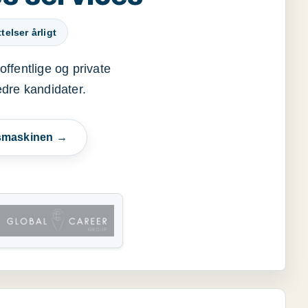
elser årligt
offentlige og private
edre kandidater.
esmaskinen →