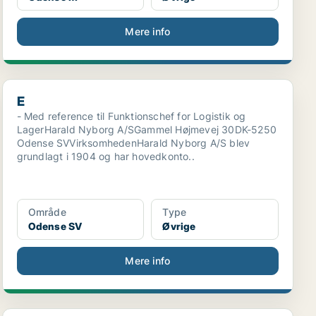
Mere info
E
E
- Med reference til Funktionschef for Logistik og
LagerHarald Nyborg A/SGammel Højmevej 30DK-5250
Odense SVVirksomhedenHarald Nyborg A/S blev
grundlagt i 1904 og har hovedkonto..
Område
Type
Odense SV
Øvrige
Mere info