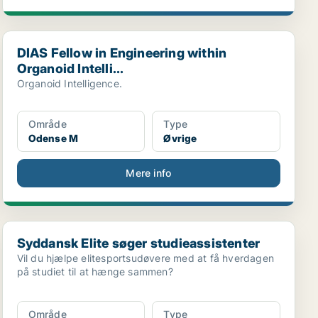
DIAS Fellow in Engineering within Organoid Intelli...
DIAS Fellow in Engineering within
Organoid Intelli...
Organoid Intelligence.
Område
Type
Odense M
Øvrige
Mere info
Syddansk Elite søger studieassistenter
Syddansk Elite søger studieassistenter
Vil du hjælpe elitesportsudøvere med at få hverdagen
på studiet til at hænge sammen?
Område
Type