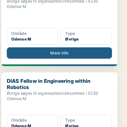
Øvrige søges til organisation/virksomhed i 5230
Odense M
Område
Type
Odense M
Øvrige
Mere info
DIAS Fellow in Engineering within Robotics
DIAS Fellow in Engineering within
Robotics
Øvrige søges til organisation/virksomhed i 5230
Odense M
Område
Type
Odense M
Øvrige