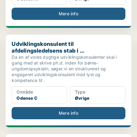
Mere info
Udviklingskonsulent til afdelingsledelsens stab i ...
Udviklingskonsulent til
afdelingsledelsens stab i ...
Da en af vores dygtige udviklingskonsulenter skal i
gang med at skrive ph.d. inden for børne-
ungdomspsykiatri, søger vi en struktureret og
engageret udviklingskonsulent med lyst og
kompetence til .
Område
Type
Odense C
Øvrige
Mere info