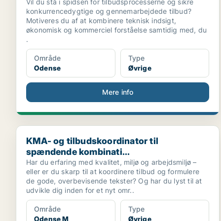
Vil du stå i spidsen for tilbudsprocesserne og sikre
konkurrencedygtige og gennemarbejdede tilbud?
Motiveres du af at kombinere teknisk indsigt,
økonomisk og kommerciel forståelse samtidig med, du
.
Område
Type
Odense
Øvrige
Mere info
KMA- og tilbudskoordinator til spændende kombinati.
KMA- og tilbudskoordinator til
spændende kombinati...
Har du erfaring med kvalitet, miljø og arbejdsmiljø –
eller er du skarp til at koordinere tilbud og formulere
de gode, overbevisende tekster? Og har du lyst til at
udvikle dig inden for et nyt omr..
Område
Type
Odense M
Øvrige