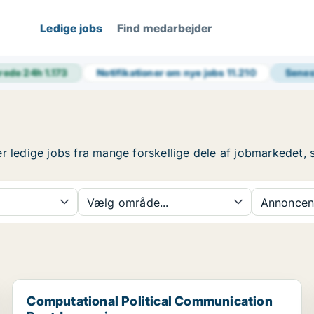
Ledige jobs
Find medarbejder
rede 24h
1.173
Notifikationer om nye jobs
11.210
Senes
r ledige jobs fra mange forskellige dele af jobmarkedet, s
Vælg område...
Annoncen
Computational Political Communication Postdoc posi...
Computational Political Communication