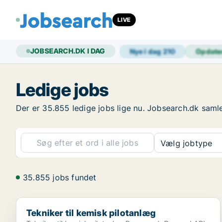
LIVE
JOBSEARCH.DK I DAG
Nye i dag
210
Opdate
Ledige jobs
Der er 35.855 ledige jobs lige nu. Jobsearch.dk samle
Vælg jobtype
35.855 jobs fundet
Tekniker til kemisk pilotanlæg
Tekniker til kemisk pilotanlæg