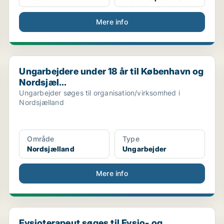
Mere info
.
Ungarbejdere under 18 år til København og Nordsjæl...
Ungarbejdere under 18 år til København og
Nordsjæl...
Ungarbejder søges til organisation/virksomhed i
Nordsjælland
Område
Type
Nordsjælland
Ungarbejder
Mere info
..
Fysioterapeut søges til Fysio- og Ergoterapi, Vejl...
Fysioterapeut søges til Fysio- og