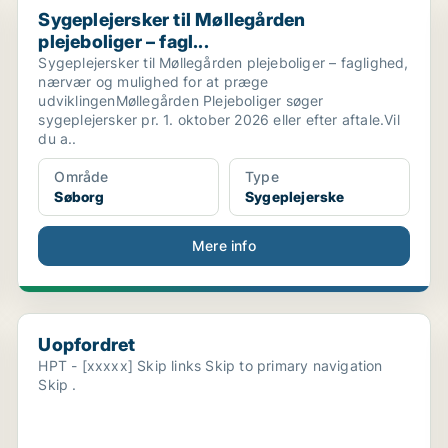
Sygeplejersker til Møllegården
plejeboliger – fagl...
Sygeplejersker til Møllegården plejeboliger – faglighed,
nærvær og mulighed for at præge
udviklingenMøllegården Plejeboliger søger
sygeplejersker pr. 1. oktober 2026 eller efter aftale.Vil
du a..
Område
Type
Søborg
Sygeplejerske
Mere info
Uopfordret
Uopfordret
HPT - [xxxxx] Skip links Skip to primary navigation
Skip .