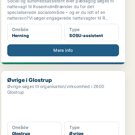
Social og sundhedsassistent eller pædagog søges til
nattevagt til RosenholmBrænder du for det
specialiserede socialområde – og er du lidt af en
natteravn?Vi søger engagerede nattevagter til R..
Område
Type
Herning
SOSU-assistent
Mere info
..
Øvrige i Glostrup
Øvrige i Glostrup
Øvrige søges til organisation/virksomhed i 2600
Glostrup
Område
Type
Glostrup
Øvrige