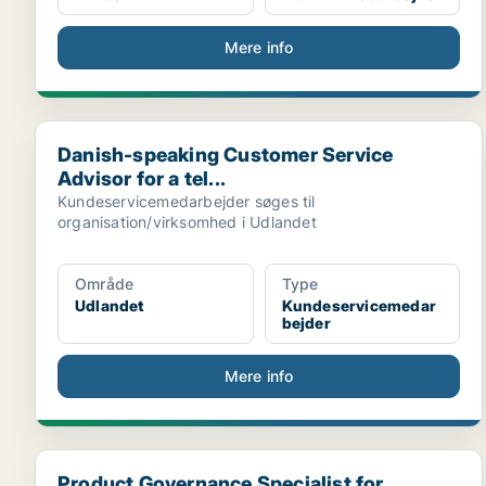
Mere info
Danish-speaking Customer Service Advisor for a tel..
Danish-speaking Customer Service
Advisor for a tel...
Kundeservicemedarbejder søges til
organisation/virksomhed i Udlandet
Område
Type
Udlandet
Kundeservicemedar
bejder
Mere info
Product Governance Specialist for Commerical Arran.
Product Governance Specialist for