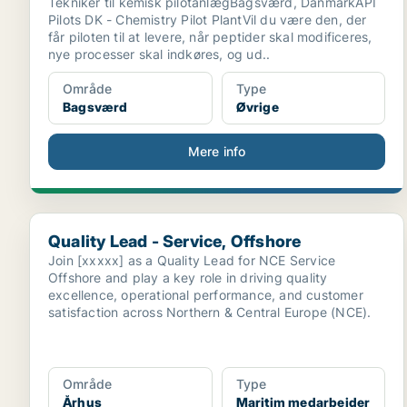
Tekniker til kemisk pilotanlægBagsværd, DanmarkAPI
Pilots DK - Chemistry Pilot PlantVil du være den, der
får piloten til at levere, når peptider skal modificeres,
nye processer skal indkøres, og ud..
Område
Type
Bagsværd
Øvrige
Mere info
Quality Lead - Service, Offshore
Quality Lead - Service, Offshore
Join [xxxxx] as a Quality Lead for NCE Service
Offshore and play a key role in driving quality
excellence, operational performance, and customer
satisfaction across Northern & Central Europe (NCE).
Område
Type
Århus
Maritim medarbejder