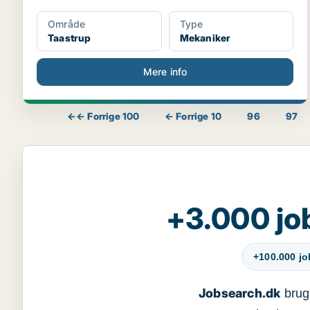
Område
Type
Taastrup
Mekaniker
Mere info
←← Forrige 100
← Forrige 10
96
97
+3.000 jo
+100.000 j
Jobsearch.dk
bruge