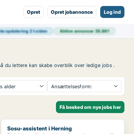
Opret
Opret jobannonce
Log ind
te opdatering
2 t siden
Aktive annoncer
35.861
å du lettere kan skabe overblik over ledige jobs .
s alder
Ansættelsesform:
Få besked om nye jobs her
Sosu-assistent i Herning
Sosu-assistent i Herning