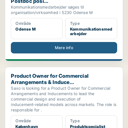
Postdoc posi...
Kommunikationsmedarbejder søges til
organisation/virksomhed i 5230 Odense M
Område
Type
Odense M
Kommunikationsmed
arbejder
Mere info
Product Owner for Commercial Arrangements & Induce.
Product Owner for Commercial
Arrangements & Induce...
Saxo is looking for a Product Owner for Commercial
Arrangements and Inducements to lead the
commercial design and execution of
inducement‑related models across markets. The role is
responsible for .
Område
Type
København
Produktspecialist