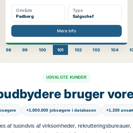
Område
Type
Padborg
Salgschef
Mere info
98
99
100
101
102
103
104
1
UDVALGTE KUNDER
budbydere bruger vore
obsøgere
+1.000.000 jobsøgere i databasen
+1.200 ansætt
s af tusindvis af virksomheder, rekrutteringsbureauer, 