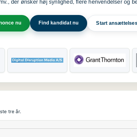
mv., der ønsker høj synlighed, flere henvendelser og b
nnonce nu
Find kandidat nu
Start ansættels
te tre år.