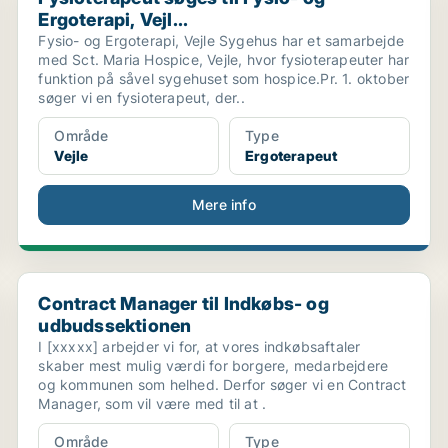
Ergoterapi, Vejl...
Fysio- og Ergoterapi, Vejle Sygehus har et samarbejde
med Sct. Maria Hospice, Vejle, hvor fysioterapeuter har
funktion på såvel sygehuset som hospice.Pr. 1. oktober
søger vi en fysioterapeut, der..
Område
Type
Vejle
Ergoterapeut
Mere info
Contract Manager til Indkøbs- og udbudssektionen
Contract Manager til Indkøbs- og
udbudssektionen
I [xxxxx] arbejder vi for, at vores indkøbsaftaler
skaber mest mulig værdi for borgere, medarbejdere
og kommunen som helhed. Derfor søger vi en Contract
Manager, som vil være med til at .
Område
Type