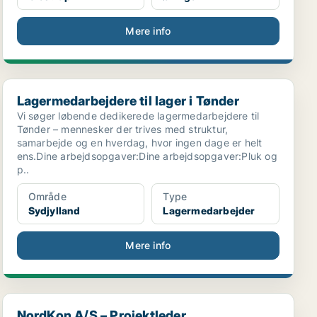
Mere info
Lagermedarbejdere til lager i Tønder
Lagermedarbejdere til lager i Tønder
Vi søger løbende dedikerede lagermedarbejdere til
Tønder – mennesker der trives med struktur,
samarbejde og en hverdag, hvor ingen dage er helt
ens.Dine arbejdsopgaver:Dine arbejdsopgaver:Pluk og
p..
Område
Type
Sydjylland
Lagermedarbejder
Mere info
NordKon A/S – Projektleder
NordKon A/S – Projektleder