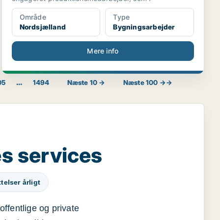
Område
Type
Nordsjælland
Bygningsarbejder
Mere info
...
05
1494
Næste 10 →
Næste 100 →→
s services
elser årligt
offentlige og private