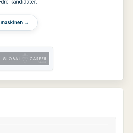
edre kandidater.
esmaskinen →