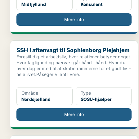
Midtjylland
Konsulent
Mere info
SSH i aftenvagt til Sophienborg Plejehjem
SSH i aftenvagt til Sophienborg Plejehjem
Forestil dig et arbejdsliv, hvor relationer betyder noget.
Hvor faglighed og nærvær går hånd i hånd. Hvor du
hver dag er med til at skabe rammerne for et godt liv –
hele livet.Påsøger vi entil vore..
Område
Type
Nordsjælland
SOSU-hjælper
Mere info
HK Stat Hovedstaden søger afdelingschef