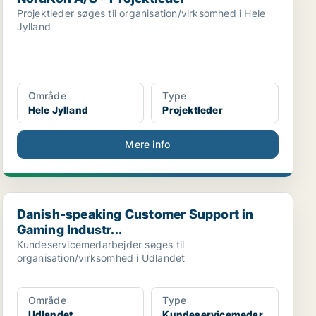
Projektleder søges til organisation/virksomhed i Hele
Jylland
Område
Type
Hele Jylland
Projektleder
Mere info
Danish-speaking Customer Support in Gaming Industr...
Danish-speaking Customer Support in
Gaming Industr...
Kundeservicemedarbejder søges til
organisation/virksomhed i Udlandet
Område
Type
Udlandet
Kundeservicemedar