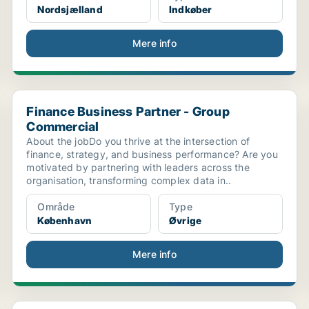
Nordsjælland
Indkøber
Mere info
Finance Business Partner - Group Commercial
Finance Business Partner - Group
Commercial
About the jobDo you thrive at the intersection of
finance, strategy, and business performance? Are you
motivated by partnering with leaders across the
organisation, transforming complex data in..
Område
Type
København
Øvrige
Mere info
Sygeplejersker til Møllegården plejeboliger – fagl...