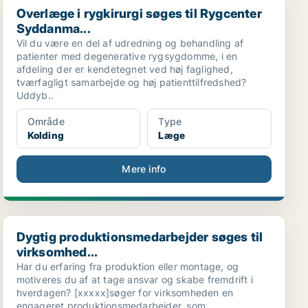
Overlæge i rygkirurgi søges til Rygcenter
Syddanma...
Vil du være en del af udredning og behandling af
patienter med degenerative rygsygdomme, i en
afdeling der er kendetegnet ved høj faglighed,
tværfagligt samarbejde og høj patienttilfredshed?
Uddyb..
Område
Type
Kolding
Læge
Mere info
Dygtig produktionsmedarbejder søges til virksomhed...
Dygtig produktionsmedarbejder søges til
virksomhed...
Har du erfaring fra produktion eller montage, og
motiveres du af at tage ansvar og skabe fremdrift i
hverdagen? [xxxxx]søger for virksomheden en
engageret produktionsmedarbejder, som .