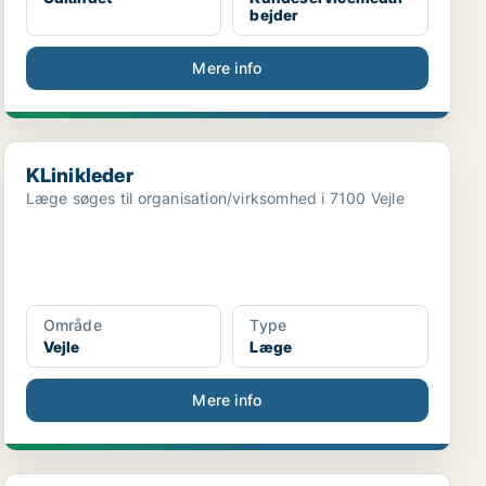
bejder
Mere info
KLinikleder
KLinikleder
Læge søges til organisation/virksomhed i 7100 Vejle
Område
Type
Vejle
Læge
Mere info
Overlæge i rygkirurgi søges til Rygcenter Syddanma...