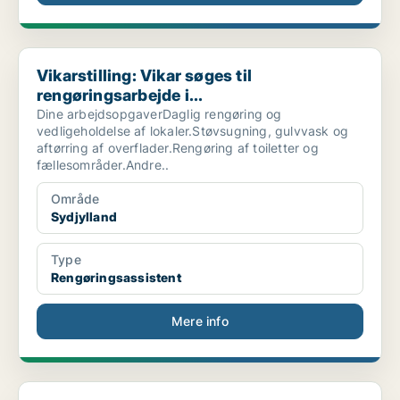
Vikarstilling: Vikar søges til rengøringsarbejde i...
Vikarstilling: Vikar søges til
rengøringsarbejde i...
Dine arbejdsopgaverDaglig rengøring og
vedligeholdelse af lokaler.Støvsugning, gulvvask og
aftørring af overflader.Rengøring af toiletter og
fællesområder.Andre..
Område
Sydjylland
Type
Rengøringsassistent
Mere info
Vikarstilling: Rengøringsvikar til Bo- og dagtilbu...