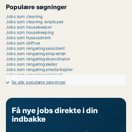
Populære søgninger
Jobs som cleaning
Jobs som cleaning employee
Jobs som housekeeper
Jobs som housekeeping
Jobs som husassistent
Jobs som oldfrue
Jobs som rengøringsassistent
Jobs som rengøringsinspektør
Jobs som rengøringskoordinator
Jobs som rengøringsleder
Jobs som rengøringsmedarbejder
Jobs som rengørinsassistent
Jobs som renseriassistent
Se alle populære søgninger
Jobs som sanitør
Jobs som serviceassistent
Jobs som skadeservice
Jobs som skorstensfejer
Jobs som stuepige
Få nye jobs direkte i din
Jobs som vinduespudser
indbakke
Jobs som vinduespudsning