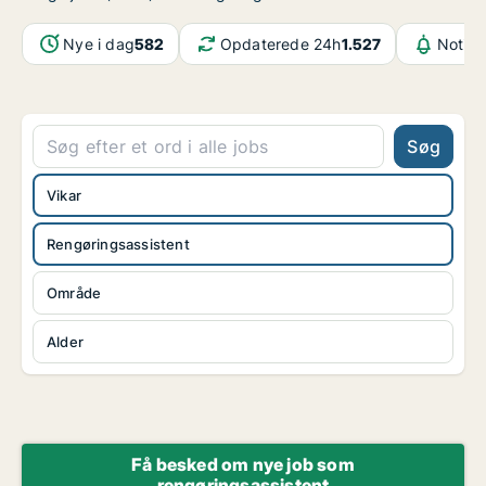
Nye i dag
582
Opdaterede 24h
1.527
Notifi
Søg
Vikar
Rengøringsassistent
Område
Alder
Få besked om nye job som
rengøringsassistent