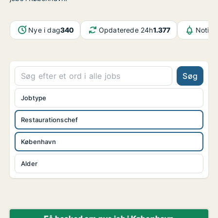
Nye i dag
340
Opdaterede 24h
1.377
Notifi
Søg
Jobtype
Restaurationschef
København
Alder