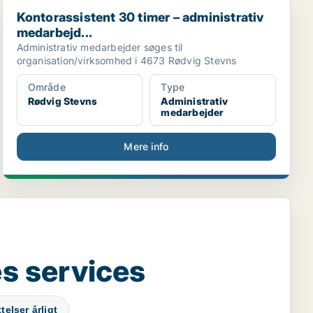
Kontorassistent 30 timer – administrativ medarbejd...
Kontorassistent 30 timer – administrativ
medarbejd...
Administrativ medarbejder søges til
organisation/virksomhed i 4673 Rødvig Stevns
Område
Type
Rødvig Stevns
Administrativ
medarbejder
Mere info
s services
elser årligt