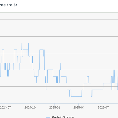
te tre år.
2024-07
2024-10
2025-01
2025-04
2025-07
Rødvig Stevns