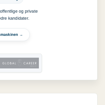
offentlige og private
edre kandidater.
esmaskinen →