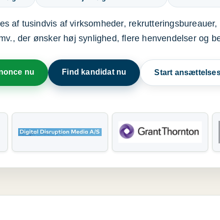
s af tusindvis af virksomheder, rekrutteringsbureauer, 
mv., der ønsker høj synlighed, flere henvendelser og b
nnonce nu
Find kandidat nu
Start ansættels