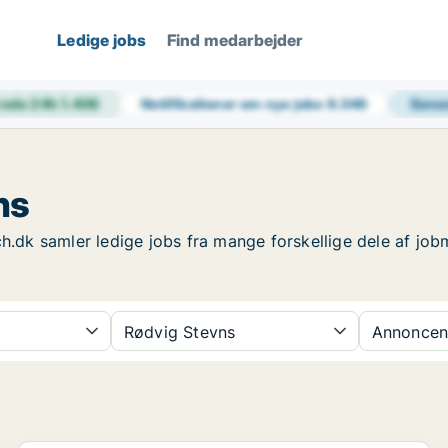
Ledige jobs
Find medarbejder
rede 24h
1.406
Notifikationer om nye jobs
9.346
Sene
ns
ch.dk samler ledige jobs fra mange forskellige dele af job
Rødvig Stevns
Annoncen