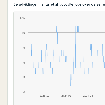
Se udviklingen i antallet af udbudte jobs over de senes
12.5
10
7.5
5
2.5
0
2023-10
2024-01
2024-04