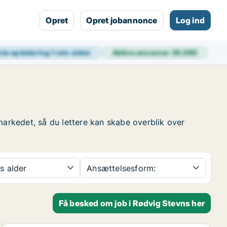
Opret
Opret jobannonce
Log ind
ste opdatering
1 min siden
Aktive annoncer
35.090
markedet, så du lettere kan skabe overblik over
s alder
Ansættelsesform:
Få besked om job i Rødvig Stevns her