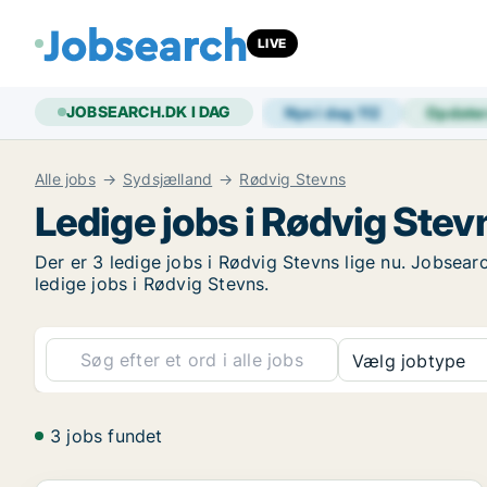
LIVE
JOBSEARCH.DK I DAG
Nye i dag
112
Opdate
Alle jobs
Sydsjælland
Rødvig Stevns
Ledige jobs i Rødvig Stev
Der er 3 ledige jobs i Rødvig Stevns lige nu. Jobsear
ledige jobs i Rødvig Stevns.
Vælg jobtype
3 jobs fundet