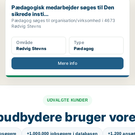
Pædagogisk medarbejder søges til Den sikrede insti...
Pædagogisk medarbejder søges til Den
sikrede insti...
Pædagog søges til organisation/virksomhed i 4673
Rødvig Stevns
Område
Type
Rødvig Stevns
Pædagog
Mere info
UDVALGTE KUNDER
budbydere bruger vore
obsøgere
+1.000.000 jobsøgere i databasen
+1.200 ansætt