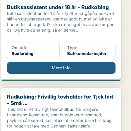
Butiksassistent under 18 år - Rudkøbing
Butiksassistent under 18 år - Rudkøbing
Butiksassistent under 18 år - fyldt med gåpåmodHvad
slår en butiksassistent, der har godt humør og ikke er
bange for at tage fat? Ikke ret meget, hvis du spørger
os. Og hvis du er enig, så er denne..
Område
Type
Rudkøbing
Butiksmedarbejder
Mere info
Rudkøbing: Frivillig tovholder for Tjek Ind - Små ...
Rudkøbing: Frivillig tovholder for Tjek Ind
- Små ...
Tjek Ind er et frivilligt telefontilbud for borgere i
Langeland Kommune, som fx oplever ensomhed,
psykisk sårbarhed, social isolation eller bare har brug
for nogen at tale med.Gennem faste telefo..