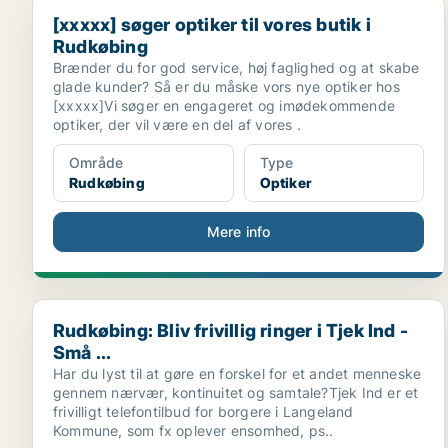
[xxxxx] søger optiker til vores butik i Rudkøbing
[xxxxx] søger optiker til vores butik i
Rudkøbing
Brænder du for god service, høj faglighed og at skabe
glade kunder? Så er du måske vors nye optiker hos
[xxxxx]Vi søger en engageret og imødekommende
optiker, der vil være en del af vores .
Område
Type
Rudkøbing
Optiker
Mere info
Rudkøbing: Bliv frivillig ringer i Tjek Ind - Små ...
Rudkøbing: Bliv frivillig ringer i Tjek Ind -
Små ...
Har du lyst til at gøre en forskel for et andet menneske
gennem nærvær, kontinuitet og samtale?Tjek Ind er et
frivilligt telefontilbud for borgere i Langeland
Kommune, som fx oplever ensomhed, ps..