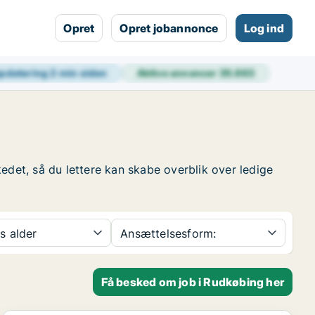
Opret
Opret jobannonce
Log ind
opdatering
2 min siden
Aktive annoncer
35.663
edet, så du lettere kan skabe overblik over ledige
s alder
Ansættelsesform:
Få besked om job i Rudkøbing her