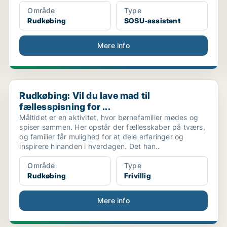
Område
Type
Rudkøbing
SOSU-assistent
Mere info
Rudkøbing: Vil du lave mad til fællesspisning for ...
Rudkøbing: Vil du lave mad til
fællesspisning for ...
Måltidet er en aktivitet, hvor børnefamilier mødes og
spiser sammen. Her opstår der fællesskaber på tværs,
og familier får mulighed for at dele erfaringer og
inspirere hinanden i hverdagen. Det han..
Område
Type
Rudkøbing
Frivillig
Mere info