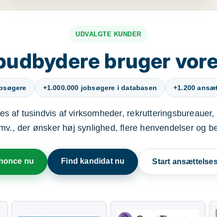
UDVALGTE KUNDER
budbydere bruger vore
obsøgere
+1.000.000 jobsøgere i databasen
+1.200 ansætt
s af tusindvis af virksomheder, rekrutteringsbureauer, 
mv., der ønsker høj synlighed, flere henvendelser og b
nnonce nu
Find kandidat nu
Start ansættels