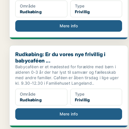
Område
Type
Rudkøbing
Frivillig
Mere info
Rudkøbing: Er du vores nye frivillig i babycaféen ...
Rudkøbing: Er du vores nye frivillig i
babycaféen ...
Babycaféen er et mødested for forældre med børn i
alderen 0-3 år der har lyst til samvær og fællesskab
med andre familier. Caféen er åben tirsdag i lige uger
kl. 9.30-12.30 i Familiehuset Langeland..
Område
Type
Rudkøbing
Frivillig
Mere info