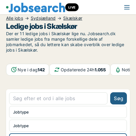
LIVE
Alle jobs
Sydsjælland
Skælskør
Ledige jobs i Skælskør
Der er 11 ledige jobs i Skælskør lige nu. Jobsearch.dk
samler ledige jobs fra mange forskellige dele af
jobmarkedet, så du lettere kan skabe overblik over ledige
jobs i Skælskør.
Nye i dag
142
Opdaterede 24h
1.055
Notifi
Søg
Jobtype
Jobtype