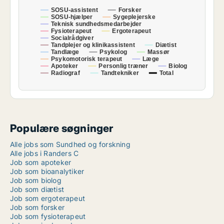
SOSU-assistent
Forsker
SOSU-hjælper
Sygeplejerske
Teknisk sundhedsmedarbejder
Fysioterapeut
Ergoterapeut
Socialrådgiver
Tandplejer og klinikassistent
Diætist
Tandlæge
Psykolog
Massør
Psykomotorisk terapeut
Læge
Apoteker
Personlig træner
Biolog
Radiograf
Tandtekniker
Total
Populære søgninger
Alle jobs som Sundhed og forskning
Alle jobs i Randers C
Job som apoteker
Job som bioanalytiker
Job som biolog
Job som diætist
Job som ergoterapeut
Job som forsker
Job som fysioterapeut