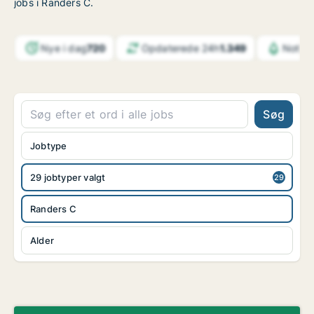
jobs i Randers C.
Nye i dag
720
Opdaterede 24h
1.349
Notifi
Søg
Jobtype
29 jobtyper valgt
Randers C
Alder