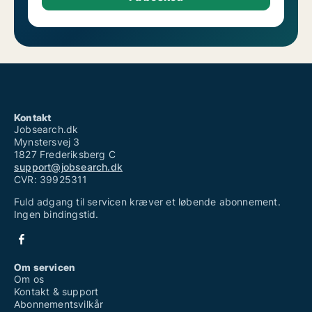
Ledige jobs: Praktik
Ledige jobs: Studiejob
Ledige jobs: Vikar
Kontakt
Jobsearch.dk
Mynstersvej 3
1827 Frederiksberg C
support@jobsearch.dk
CVR: 39925311
Fuld adgang til servicen kræver et løbende abonnement.
Ingen bindingstid.
Om servicen
Om os
Kontakt & support
Abonnementsvilkår