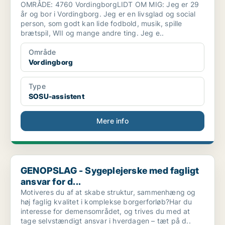
OMRÅDE: 4760 VordingborgLIDT OM MIG: Jeg er 29
år og bor i Vordingborg. Jeg er en livsglad og social
person, som godt kan lide fodbold, musik, spille
brætspil, WII og mange andre ting. Jeg e..
Område
Vordingborg
Type
SOSU-assistent
Mere info
GENOPSLAG - Sygeplejerske med fagligt ansvar for d...
GENOPSLAG - Sygeplejerske med fagligt
ansvar for d...
Motiveres du af at skabe struktur, sammenhæng og
høj faglig kvalitet i komplekse borgerforløb?Har du
interesse for demensområdet, og trives du med at
tage selvstændigt ansvar i hverdagen – tæt på d..