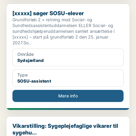
[xxxxx] søger SOSU-elever
[xxxxx] søger SOSU-elever
Grundforløb 2 + retning mod Social- og
Sundhedsassistentuddannelsen ELLER Social- og
sundhedshjælperuddannelsen samlet ansættelse i
[xxxxx] – start på grundforløb 2 den 25. januar
2027.So..
Område
Sydsjælland
Type
SOSU-assistent
Mere info
Vikarstilling: Sygeplejefaglige vikarer til sygehu...
Vikarstilling: Sygeplejefaglige vikarer til
sygehu...