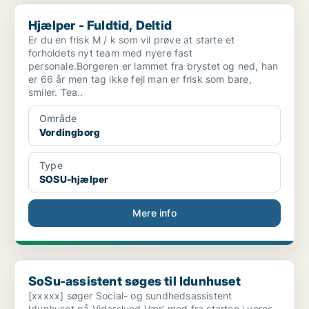
Hjælper - Fuldtid, Deltid
Hjælper - Fuldtid, Deltid
Er du en frisk M / k som vil prøve at starte et
forholdets nyt team med nyere fast
personale.Borgeren er lammet fra brystet og ned, han
er 66 år men tag ikke fejl man er frisk som bare,
smiler. Tea..
Område
Vordingborg
Type
SOSU-hjælper
Mere info
SoSu-assistent søges til Idunhuset
SoSu-assistent søges til Idunhuset
[xxxxx] søger Social- og sundhedsassistent
Idunhuset på Vidarslund Vær’ med fra starten i vores