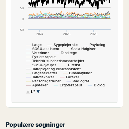
50
0
-50
2024
2025
2026
Læge
Sygeplejerske
Psykolog
SOSU-assistent
Socialrådgiver
Veterinær
Tandlæge
Fysioterapeut
Teknisk sundhedsmedarbejder
SOSU-hjælper
Diætist
Tandplejer og klinikassistent
Lægesekretær
Bioanalytiker
Tandtekniker
Forsker
Personlig træner
Radiograf
Apoteker
Ergoterapeut
Biolog
Massør
Laborant
Kemiker
1/2
Optiker
Total
Populære søgninger