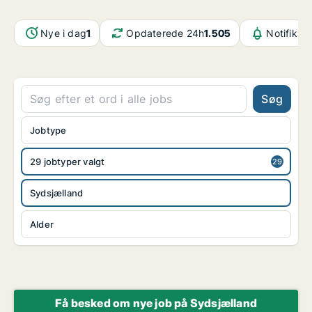
Nye i dag
1
Opdaterede 24h
1.505
Notifikat
Søg
Jobtype
29 jobtyper valgt
Sydsjælland
Alder
Få besked om nye job på Sydsjælland