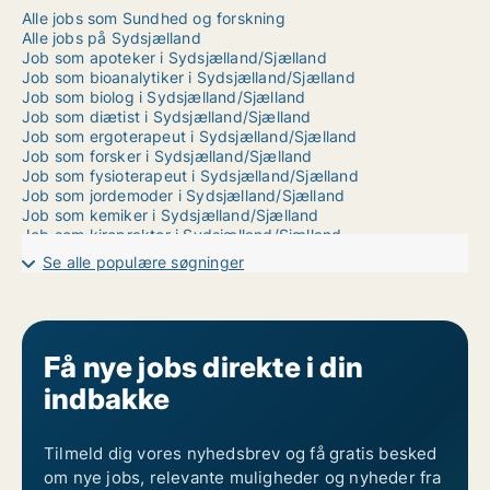
Alle jobs som Sundhed og forskning
Alle jobs på Sydsjælland
Job som apoteker i Sydsjælland/Sjælland
Job som bioanalytiker i Sydsjælland/Sjælland
Job som biolog i Sydsjælland/Sjælland
Job som diætist i Sydsjælland/Sjælland
Job som ergoterapeut i Sydsjælland/Sjælland
Job som forsker i Sydsjælland/Sjælland
Job som fysioterapeut i Sydsjælland/Sjælland
Job som jordemoder i Sydsjælland/Sjælland
Job som kemiker i Sydsjælland/Sjælland
Job som kiropraktor i Sydsjælland/Sjælland
Job som laborant i Sydsjælland/Sjælland
Se alle populære søgninger
Job som levnedsmiddeltekniker i Sydsjælland/Sjælland
Job som læge i Sydsjælland/Sjælland
Job som lægesekretær i Sydsjælland/Sjælland
Job som massør i Sydsjælland/Sjælland
Job som optiker i Sydsjælland/Sjælland
Få nye jobs direkte i din
Job som personlig træner i Sydsjælland/Sjælland
indbakke
Job som psykolog i Sydsjælland/Sjælland
Job som psykomotorisk terapeut i Sydsjælland/Sjælland
Job som radiograf i Sydsjælland/Sjælland
Job som socialrådgiver i Sydsjælland/Sjælland
Tilmeld dig vores nyhedsbrev og få gratis besked
Job som sosu-assistent i Sydsjælland/Sjælland
om nye jobs, relevante muligheder og nyheder fra