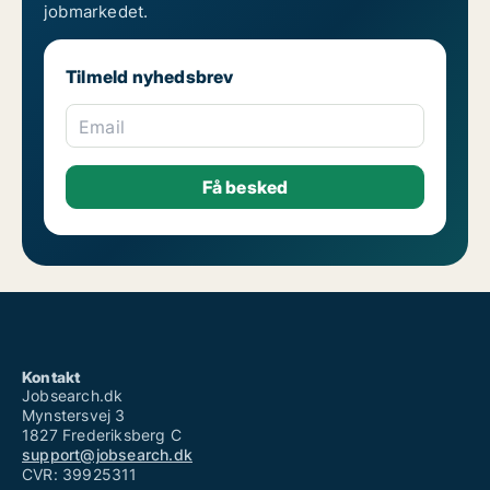
Job som sosu-hjælper i Sydsjælland/Sjælland
jobmarkedet.
Job som sygeplejerske i Sydsjælland/Sjælland
Job som tandlæge i Sydsjælland/Sjælland
Job som tandplejer og klinikassistent i Sydsjælland/Sjælland
Tilmeld nyhedsbrev
Job som tandtekniker i Sydsjælland/Sjælland
Job som teknisk sundhedsmedarbejder i Sydsjælland/Sjælland
Job som veterinær i Sydsjælland/Sjælland
Email
Ledige jobs på Sydsjælland (elev)
Ledige jobs på Sydsjælland (fastansættelse)
Ledige jobs på Sydsjælland (freelance)
Ledige jobs på Sydsjælland (praktik)
Ledige jobs på Sydsjælland (studiejob)
Ledige jobs på Sydsjælland (vikar)
Kontakt
Jobsearch.dk
Mynstersvej 3
1827 Frederiksberg C
support@jobsearch.dk
CVR: 39925311