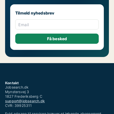
Tilmeld nyhedsbrev
Email
Kontakt
Jobsearch.dk
Mynstersvej 3
1827 Frederiksberg C
support@jobsearch.dk
CVR: 39925311
Fuld adgang til servicen kræver et løbende abonnement.