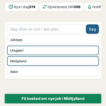
Nye i dag
574
Opdaterede 24h
598
Notifika
Søg
Jobtype
Ufaglært
Midtjylland
Alder
Få besked om nye job i Midtjylland