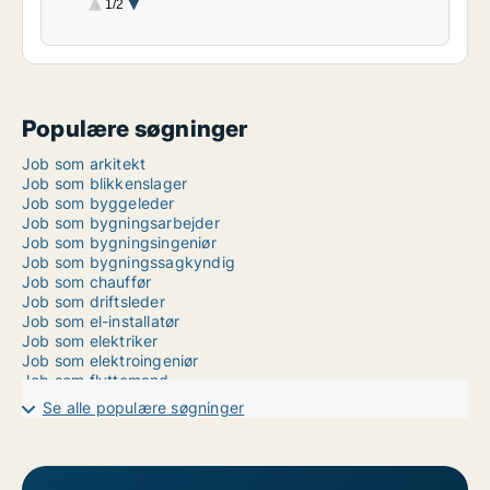
1/2
Murer
Konstruktør
Chauffør
Produktionschef
Skiltetekniker
Transport
Gulvsliber
El-installatør
Bygningssagkyndig
Flyttemand
Total
Populære søgninger
Job som arkitekt
Job som blikkenslager
Job som byggeleder
Job som bygningsarbejder
Job som bygningsingeniør
Job som bygningssagkyndig
Job som chauffør
Job som driftsleder
Job som el-installatør
Job som elektriker
Job som elektroingeniør
Job som flyttemand
Job som gartner
Se alle populære søgninger
Job som geograf/geolog
Job som gulvsliber
Job som kemiingeniør
Job som konstruktør