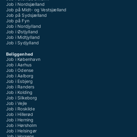
Job i Nordsjælland
Job på Midt- og Vestsjælland
Job på Sydsjælland
Job på Fyn
Job i Nordjylland
Job i Østjylland
Job i Midtjylland
Job i Sydjylland
Beliggenhed
Job i København
Job i Aarhus
Job i Odense
Job i Aalborg
Job i Esbjerg
Job i Randers
Job i Kolding
Job i Silkeborg
Job i Vejle
Job i Roskilde
Job i Hillerød
Job i Herning
Job i Hørsholm
Job i Helsingør
Job i Horsens