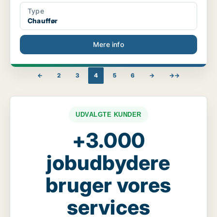
Type
Chauffør
Mere info
←
2
3
4
5
6
→
→→
UDVALGTE KUNDER
+3.000
jobudbydere
bruger vores
services