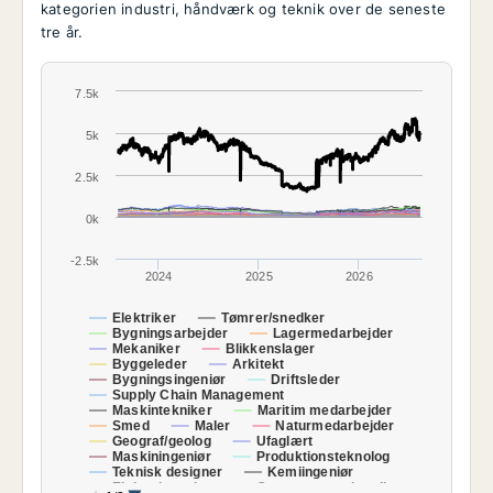
kategorien industri, håndværk og teknik over de seneste
tre år.
7.5k
5k
2.5k
0k
-2.5k
2024
2025
2026
Elektriker
Tømrer/snedker
Bygningsarbejder
Lagermedarbejder
Mekaniker
Blikkenslager
Byggeleder
Arkitekt
Bygningsingeniør
Driftsleder
Supply Chain Management
Maskintekniker
Maritim medarbejder
Smed
Maler
Naturmedarbejder
Geograf/geolog
Ufaglært
Maskiningeniør
Produktionsteknolog
Teknisk designer
Kemiingeniør
Elektroingeniør
Gartner
Landbrug