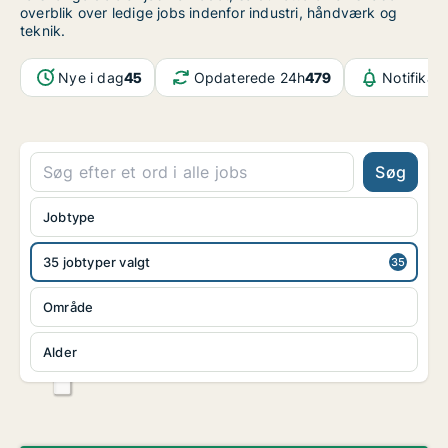
overblik over ledige jobs indenfor industri, håndværk og
teknik.
Nye i dag
45
Opdaterede 24h
479
Notifikat
Søg
Jobtype
35 jobtyper valgt
Område
Alder