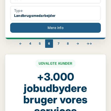
Type
Landbrugsmedarbejder
Mere info
←
4
5
6
7
8
→
→→
UDVALGTE KUNDER
+3.000
jobudbydere
bruger vores
services