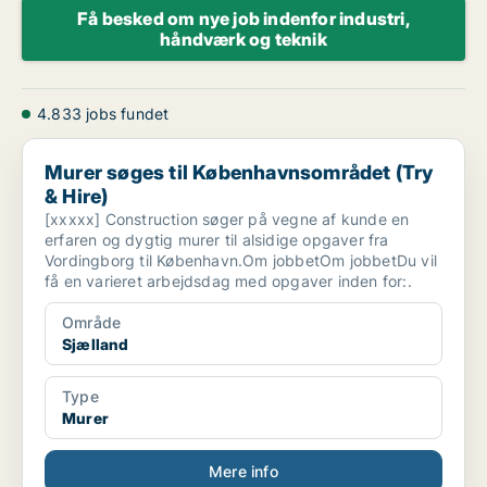
Få besked om nye job indenfor industri,
håndværk og teknik
4.833 jobs fundet
Murer søges til Københavnsområdet (Try & Hire)
Murer søges til Københavnsområdet (Try
& Hire)
[xxxxx] Construction søger på vegne af kunde en
erfaren og dygtig murer til alsidige opgaver fra
Vordingborg til København.Om jobbetOm jobbetDu vil
få en varieret arbejdsdag med opgaver inden for:.
Område
Sjælland
Type
Murer
Mere info