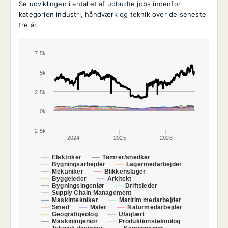
Se udviklingen i antallet af udbudte jobs indenfor
kategorien industri, håndværk og teknik over de seneste
tre år.
7.5k
5k
2.5k
0k
-2.5k
2024
2025
2026
Elektriker
Tømrer/snedker
Bygningsarbejder
Lagermedarbejder
Mekaniker
Blikkenslager
Byggeleder
Arkitekt
Bygningsingeniør
Driftsleder
Supply Chain Management
Maskintekniker
Maritim medarbejder
Smed
Maler
Naturmedarbejder
Geograf/geolog
Ufaglært
Maskiningeniør
Produktionsteknolog