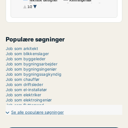
Teknisk designer
Kemiingeniør
Elektroingeniør
Gartner
Landbrug
1/2
Murer
Konstruktør
Chauffør
Produktionschef
Skiltetekniker
Transport
Gulvsliber
El-installatør
Bygningssagkyndig
Flyttemand
Total
Populære søgninger
Job som arkitekt
Job som blikkenslager
Job som byggeleder
Job som bygningsarbejder
Job som bygningsingeniør
Job som bygningssagkyndig
Job som chauffør
Job som driftsleder
Job som el-installatør
Job som elektriker
Job som elektroingeniør
Job som flyttemand
Job som gartner
Se alle populære søgninger
Job som geograf/geolog
Job som gulvsliber
Job som kemiingeniør