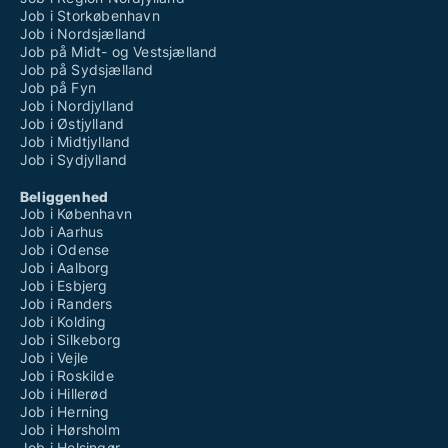
Job i Storkøbenhavn
Job i Nordsjælland
Job på Midt- og Vestsjælland
Job på Sydsjælland
Job på Fyn
Job i Nordjylland
Job i Østjylland
Job i Midtjylland
Job i Sydjylland
Beliggenhed
Job i København
Job i Aarhus
Job i Odense
Job i Aalborg
Job i Esbjerg
Job i Randers
Job i Kolding
Job i Silkeborg
Job i Vejle
Job i Roskilde
Job i Hillerød
Job i Herning
Job i Hørsholm
Job i Helsingør