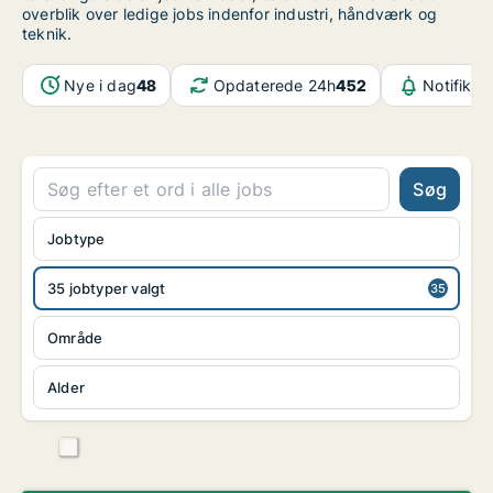
overblik over ledige jobs indenfor industri, håndværk og
teknik.
Nye i dag
48
Opdaterede 24h
452
Notifikat
Søg
Jobtype
35 jobtyper valgt
Område
Alder