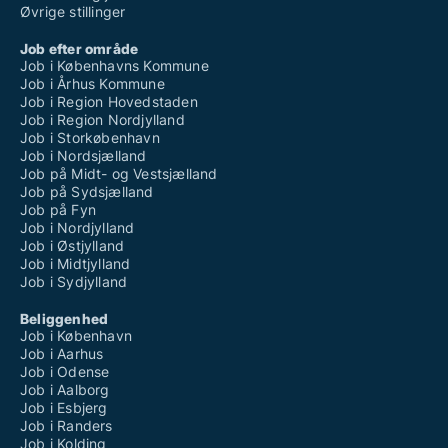
Øvrige stillinger
Job efter område
Job i Københavns Kommune
Job i Århus Kommune
Job i Region Hovedstaden
Job i Region Nordjylland
Job i Storkøbenhavn
Job i Nordsjælland
Job på Midt- og Vestsjælland
Job på Sydsjælland
Job på Fyn
Job i Nordjylland
Job i Østjylland
Job i Midtjylland
Job i Sydjylland
Beliggenhed
Job i København
Job i Aarhus
Job i Odense
Job i Aalborg
Job i Esbjerg
Job i Randers
Job i Kolding