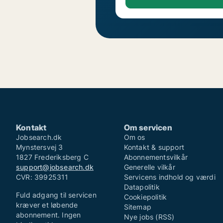
Kontakt
Om servicen
Jobsearch.dk
Om os
Mynstersvej 3
Kontakt & support
1827 Frederiksberg C
Abonnementsvilkår
support@jobsearch.dk
Generelle vilkår
CVR: 39925311
Servicens indhold og værdi
Datapolitik
Fuld adgang til servicen
Cookiepolitik
kræver et løbende
Sitemap
abonnement. Ingen
Nye jobs (RSS)