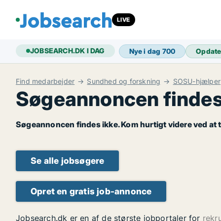
LIVE
JOBSEARCH.DK I DAG
Nye i dag
700
Opdate
Find medarbejder
Sundhed og forskning
SOSU-hjælper
Søgeannoncen findes
Søgeannoncen findes ikke. Kom hurtigt videre ved at t
Se alle jobsøgere
Opret en gratis job-annonce
Jobsearch.dk er en af de største jobportaler for
rekr