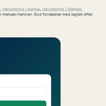
n
,
rekruttering i Aarhus
,
rekruttering i Odense
,
" i menuen herover. God fornøjelse med jagten efter