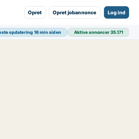
Opret
Opret jobannonce
Log ind
este opdatering
16 min siden
Aktive annoncer
35.171