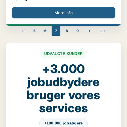
Mere info
←
5
6
7
8
9
→
→→
UDVALGTE KUNDER
+3.000
jobudbydere
bruger vores
services
+100.000 jobsøgere