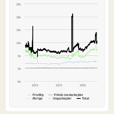
25k
20k
15k
10k
5k
0k
-5k
2024
2025
2026
Frivillig
Fritids medarbejder
Øvrige
Ungarbejder
Total