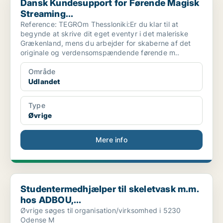
Dansk Kundesupport for Førende Magisk
Streaming...
Reference: TEGROm Thessloniki:Er du klar til at
begynde at skrive dit eget eventyr i det maleriske
Grækenland, mens du arbejder for skaberne af det
originale og verdensomspændende førende m..
Område
Udlandet
Type
Øvrige
Mere info
Studentermedhjælper til skeletvask m.m. hos ADBOU,...
Studentermedhjælper til skeletvask m.m.
hos ADBOU,...
Øvrige søges til organisation/virksomhed i 5230
Odense M