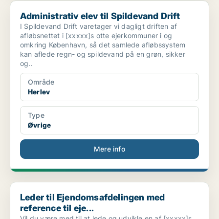
Administrativ elev til Spildevand Drift
Administrativ elev til Spildevand Drift
I Spildevand Drift varetager vi dagligt driften af
afløbsnettet i [xxxxx]s otte ejerkommuner i og
omkring København, så det samlede afløbssystem
kan aflede regn- og spildevand på en grøn, sikker
og..
Område
Herlev
Type
Øvrige
Mere info
Leder til Ejendomsafdelingen med reference til eje...
Leder til Ejendomsafdelingen med
reference til eje...
Vil du være med til at lede og udvikle en af [xxxxx]s