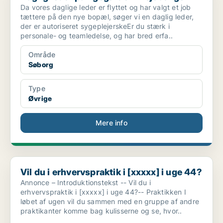
Da vores daglige leder er flyttet og har valgt et job
tættere på den nye bopæl, søger vi en daglig leder,
der er autoriseret sygeplejerskeEr du stærk i
personale- og teamledelse, og har bred erfa..
Område
Søborg
Type
Øvrige
Mere info
Vil du i erhvervspraktik i [xxxxx] i uge 44?
Vil du i erhvervspraktik i [xxxxx] i uge 44?
Annonce – Introduktionstekst -- Vil du i
erhvervspraktik i [xxxxx] i uge 44?-- Praktikken I
løbet af ugen vil du sammen med en gruppe af andre
praktikanter komme bag kulisserne og se, hvor..