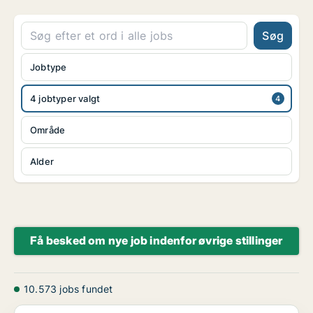
Søg
Jobtype
4 jobtyper valgt
Område
Alder
Få besked om nye job indenfor øvrige stillinger
10.573 jobs fundet
Tekniker til Fast Stilling på Vestfyn eller Midtjy...