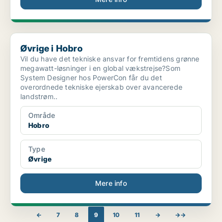
Øvrige i Hobro
Øvrige i Hobro
Vil du have det tekniske ansvar for fremtidens grønne
megawatt-løsninger i en global vækstrejse?Som
System Designer hos PowerCon får du det
overordnede tekniske ejerskab over avancerede
landstrøm..
Område
Hobro
Type
Øvrige
Mere info
←
7
8
9
10
11
→
→→