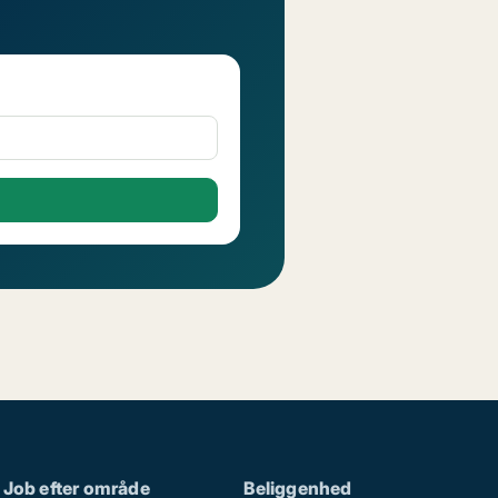
Job efter område
Beliggenhed