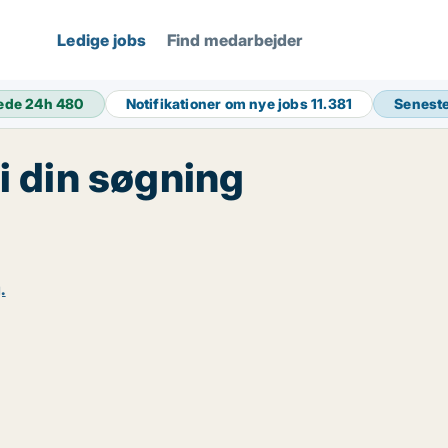
Ledige jobs
Find medarbejder
ede 24h
480
Notifikationer om nye jobs
11.381
Senest
 i din søgning
.