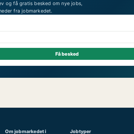
ev og få gratis besked om nye jobs,
heder fra jobmarkedet.
Om jobmarkedet i
Jobtyper