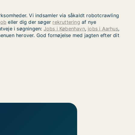
rksomheder. Vi indsamler via såkaldt robotcrawling
job
eller dig der søger
rekruttering
af nye
utveje i søgningen:
Jobs i København
,
jobs i Aarhus
,
 menuen herover. God fornøjelse med jagten efter dit