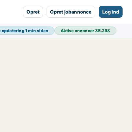
Opret
Opret jobannonce
Log ind
e opdatering
1 min siden
Aktive annoncer
35.298