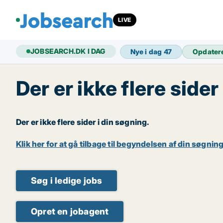
LIVE
JOBSEARCH.DK I DAG
Nye i dag
47
Opdater
Der er ikke flere sider
Der er ikke flere sider i din søgning.
Klik her for at gå tilbage til begyndelsen af din søgning
Søg i ledige jobs
Opret en jobagent