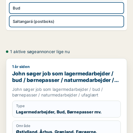
Bud
Saltangará (postboks)
1 aktive søgeannoncer lige nu
1 år siden
John søger job som lagermedarbejder / bud / børnepasser /
John søger job som lagermedarbejder /
bud / børnepasser / naturmedarbejder /
ufaglært
John søger job som lagermedarbejder / bud /
børnepasser / naturmedarbejder / ufaglært
Type
Lagermedarbejder, Bud, Børnepasser mv.
Område
Østjylland, Århus, Grønland, Færøerne,