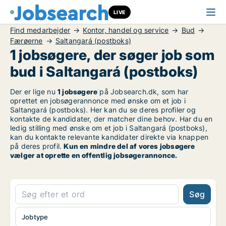
LIVE
Find medarbejder
Kontor, handel og service
Bud
Færøerne
Saltangará (postboks)
1 jobsøgere, der søger job som
bud i Saltangará (postboks)
Der er lige nu
1 jobsøgere
på Jobsearch.dk, som har
oprettet en jobsøgerannonce med ønske om et job i
Saltangará (postboks). Her kan du se deres profiler og
kontakte de kandidater, der matcher dine behov. Har du en
ledig stilling med ønske om et job i Saltangará (postboks),
kan du kontakte relevante kandidater direkte via knappen
på deres profil.
Kun en mindre del af vores jobsøgere
vælger at oprette en offentlig jobsøgerannonce.
Søg
Jobtype